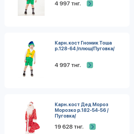
4 997 тнг.
Карн. кост Гномик Тоша
р.128-64 /плюш/Пуговка/
4 997 тнг.
Карн. кост Дед Мороз
Морозко р.182-54-56 /
Пуговка/
19 628 тнг.