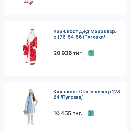
Карн. кост Дед Мороз взр.
р.176-54-56 /Пуговка/
20 936 тнг.
Карн. кост Снегурочка р 128-
64 /Пуговка/
10 455 тнг.