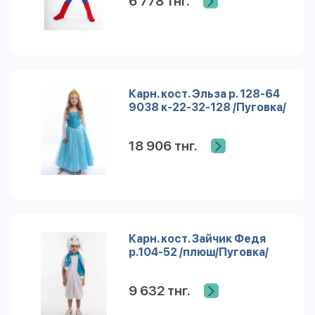
6 778 тнг.
Карн. кост. Эльза р. 128-64
9038 к-22-32-128 /Пуговка/
18 906 тнг.
Карн. кост. Зайчик Федя
р.104-52 /плюш/Пуговка/
9 632 тнг.