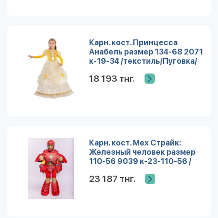
Карн. кост. Принцесса
Анабель размер 134-68 2071
к-19-34 /текстиль/Пуговка/
18 193 тнг.
Карн. кост. Мех Страйк:
Железный человек размер
110-56 9039 к-23-110-56 /
Пуговка/
23 187 тнг.