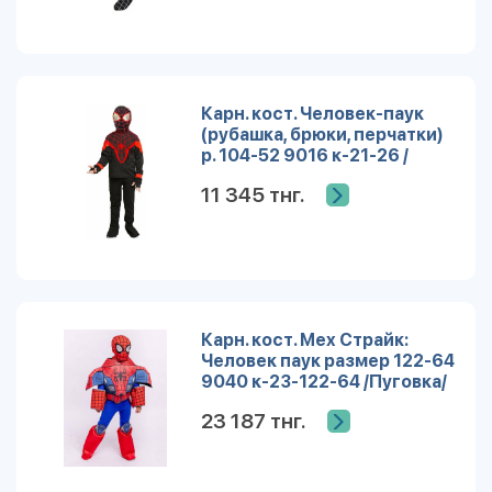
Карн. кост. Человек-паук
(рубашка, брюки, перчатки)
р. 104-52 9016 к-21-26 /
Пуговка/
11 345 тнг.
Карн. кост. Мех Страйк:
Человек паук размер 122-64
9040 к-23-122-64 /Пуговка/
23 187 тнг.