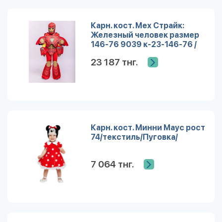
Карн. кост. Мех Страйк:
Железный человек размер
146-76 9039 к-23-146-76 /
Пуговка/
23 187 тнг.
Карн. кост. Минни Маус рост
74/текстиль/Пуговка/
7 064 тнг.