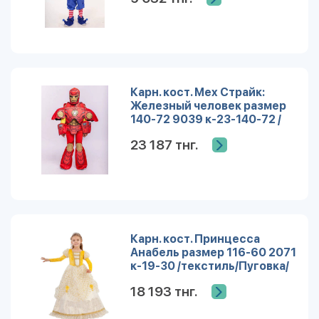
Карн. кост. Мех Страйк:
Железный человек размер
140-72 9039 к-23-140-72 /
Пуговка/
23 187 тнг.
Карн. кост. Принцесса
Анабель размер 116-60 2071
к-19-30 /текстиль/Пуговка/
18 193 тнг.