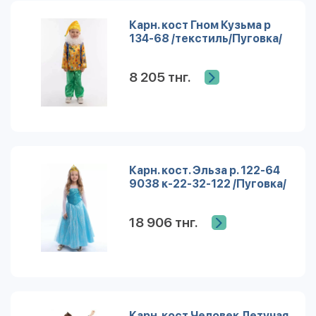
Карн. кост Гном Кузьма р
134-68 /текстиль/Пуговка/
8 205 тнг.
Карн. кост. Эльза р. 122-64
9038 к-22-32-122 /Пуговка/
18 906 тнг.
Карн. кост Человек Летучая