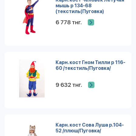
мышь р 134-68
(текстиль(Пуговка)
6 778 тнг.
Карн. кост Гном Тилли р 116-
60 /текстиль/Пуговка/
9 632 тнг.
Карн. кост Сова Луша р.104-
52 /плюш/Пуговка/