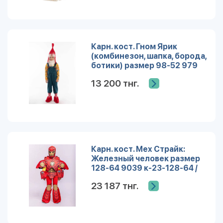
Карн. кост. Гном Ярик
(комбинезон, шапка, борода,
ботики) размер 98-52 979
к-23-26 /плюш/Пуговка/
13 200 тнг.
Карн. кост. Мех Страйк:
Железный человек размер
128-64 9039 к-23-128-64 /
Пуговка/
23 187 тнг.