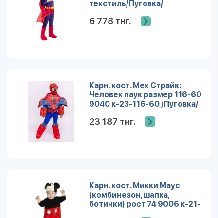
текстиль/Пуговка/
6 778 тнг.
Карн. кост. Мех Страйк:
Человек паук размер 116-60
9040 к-23-116-60 /Пуговка/
23 187 тнг.
Карн. кост. Микки Маус
(комбинезон, шапка,
ботинки) рост 74 9006 к-21-
74 /Пуговка/