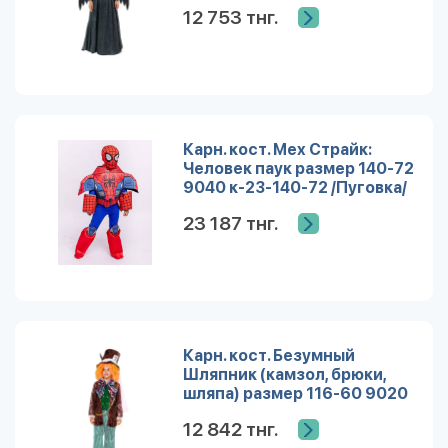
12 753 тнг.
Карн. кост. Мех Страйк:
Человек паук размер 140-72
9040 к-23-140-72 /Пуговка/
23 187 тнг.
Карн. кост. Безумный
Шляпник (камзол, брюки,
шляпа) размер 116-60 9020
к-21-30 /Пуговка/
12 842 тнг.