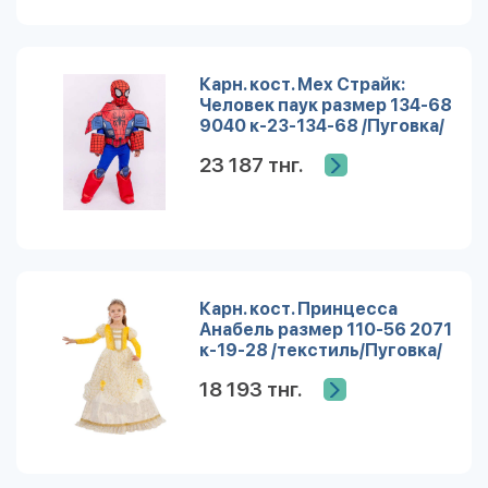
Карн. кост. Мех Страйк:
Человек паук размер 134-68
9040 к-23-134-68 /Пуговка/
23 187 тнг.
Карн. кост. Принцесса
Анабель размер 110-56 2071
к-19-28 /текстиль/Пуговка/
18 193 тнг.