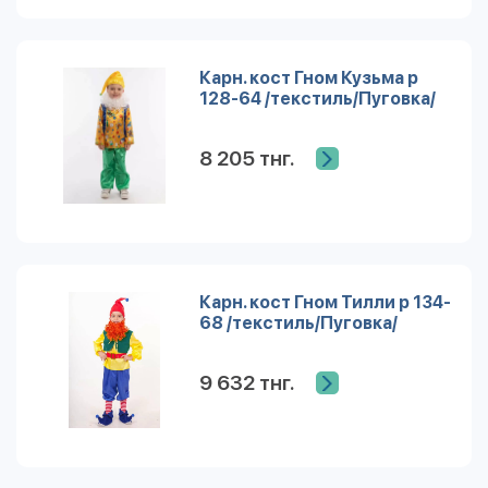
Карн. кост Гном Кузьма р
128-64 /текстиль/Пуговка/
8 205 тнг.
Карн. кост Гном Тилли р 134-
68 /текстиль/Пуговка/
9 632 тнг.