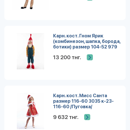
Карн. кост. Гном Ярик
(комбинезон, шапка, борода,
ботики) размер 104-52 979
к-23-26 /плюш/Пуговка/
13 200 тнг.
Карн. кост. Мисс Санта
размер 116-60 3035 к-23-
116-60 /Пуговка/
9 632 тнг.