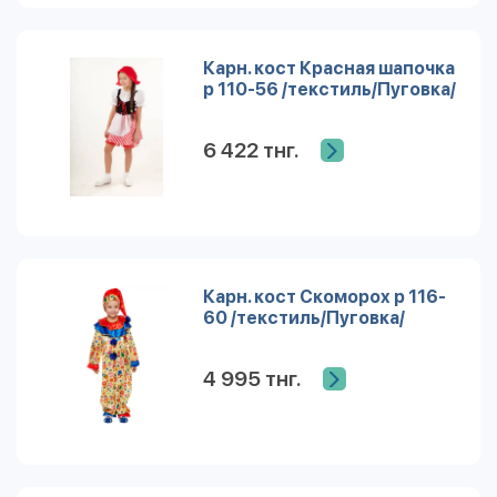
Карн. кост Красная шапочка
р 110-56 /текстиль/Пуговка/
6 422 тнг.
Карн. кост Скоморох р 116-
60 /текстиль/Пуговка/
4 995 тнг.