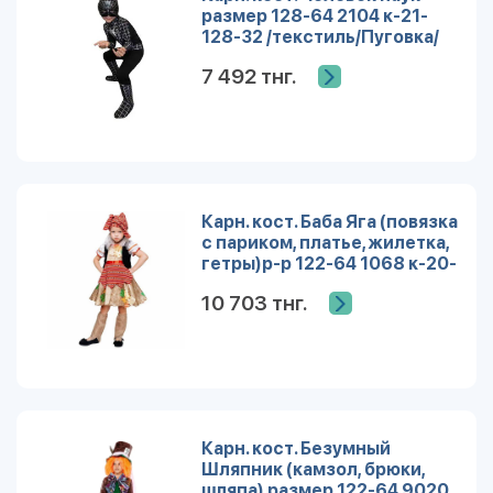
размер 128-64 2104 к-21-
128-32 /текстиль/Пуговка/
7 492 тнг.
Карн. кост. Баба Яга (повязка
с париком, платье, жилетка,
гетры)р-р 122-64 1068 к-20-
122-32 /Пуговка
10 703 тнг.
Карн. кост. Безумный
Шляпник (камзол, брюки,
шляпа) размер 122-64 9020