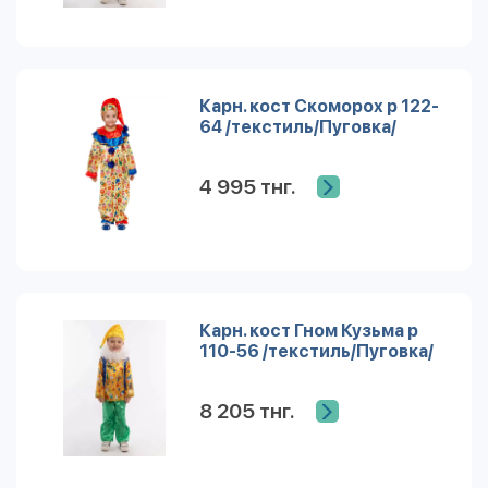
Карн. кост Скоморох р 122-
64 /текстиль/Пуговка/
4 995 тнг.
Карн. кост Гном Кузьма р
110-56 /текстиль/Пуговка/
8 205 тнг.