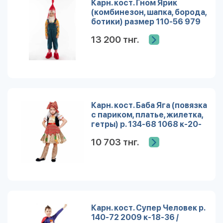
Карн. кост. Гном Ярик
(комбинезон, шапка, борода,
ботики) размер 110-56 979
к-23-28 /плюш/Пуговка/
13 200 тнг.
Карн. кост. Баба Яга (повязка
с париком, платье, жилетка,
гетры) р. 134-68 1068 к-20-
34 /Пуговка/
10 703 тнг.
Карн. кост. Супер Человек р.
140-72 2009 к-18-36 /