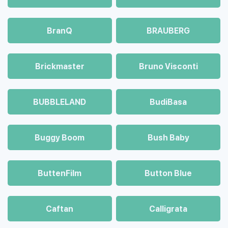
BranQ
BRAUBERG
Brickmaster
Bruno Visconti
BUBBLELAND
BudiBasa
Buggy Boom
Bush Baby
ButtenFilm
Button Blue
Caftan
Calligrata