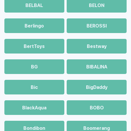
BELBAL
BELON
Berlingo
BEROSSI
BertToys
Bestway
BG
BIBALINA
Bic
BigDaddy
BlackAqua
BOBO
Bondibon
Boomerang