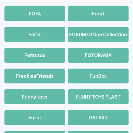
FOFA
Forst
Först
FORUM Office Collection
Forzutos
FOTORAMA
FrecklesFriends
FunBox
Funny toys
FUNNY TOYS PLAST
Fцrst
GALAXY