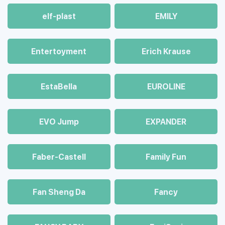
elf-plast
EMILY
Entertoyment
Erich Krause
EstaBella
EUROLINE
EVO Jump
EXPANDER
Faber-Castell
Family Fun
Fan Sheng Da
Fancy