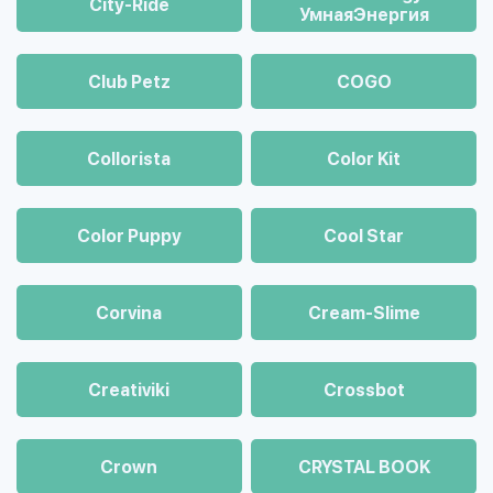
City-Ride
УмнаяЭнергия
Club Petz
COGO
Collorista
Color Kit
Color Puppy
Cool Star
Corvina
Cream-Slime
Creativiki
Crossbot
Crown
CRYSTAL BOOK