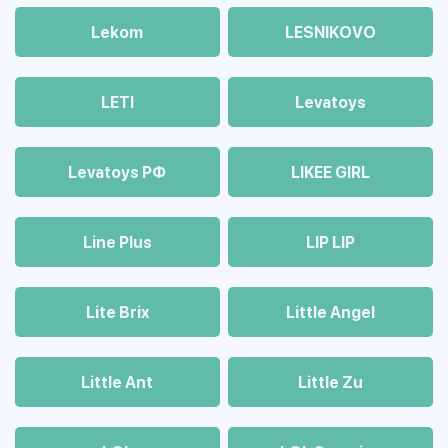
Lekom
LESNIKOVO
LETI
Levatoys
Levatoys РФ
LIKEE GIRL
Line Plus
LIP LIP
Lite Brix
Little Angel
Little Ant
Little Zu