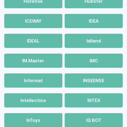
Hotenok
Hubster
ICEWAY
IDEA
IDEAL
Idiland
IM.Master
IMC
Informat
INSEENSE
Intellectico
INTEX
InToys
IQ BOT