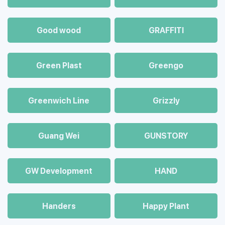
Good wood
GRAFFITI
Green Plast
Greengo
Greenwich Line
Grizzly
Guang Wei
GUNSTORY
GW Development
HAND
Handers
Happy Plant