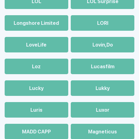
LOL
LOL Surprise
Longshore Limited
LORI
LoveLife
Lovin,Do
Loz
Lucasfilm
Lucky
Lukky
Luris
Luxor
MADD CAPP
Magneticus