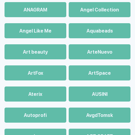
ANAGRAM
Angel Collection
Angel Like Me
Aquabeads
Art beauty
ArteNuevo
ArtFox
ArtSpace
Aterix
AUSINI
Autoprofi
AvgdTomsk