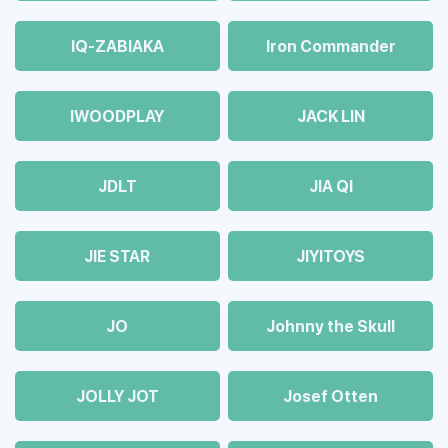
IQ-ZABIAKA
Iron Commander
IWOODPLAY
JACK LIN
JDLT
JIA QI
JIE STAR
JIYITOYS
JO
Johnny the Skull
JOLLY JOT
Josef Otten