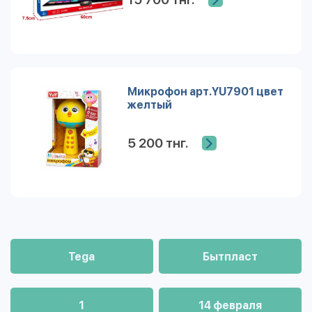
Микрофон арт.YU7901 цвет
желтый
5 200 тнг.
Tega
Бытпласт
1
14 февраля