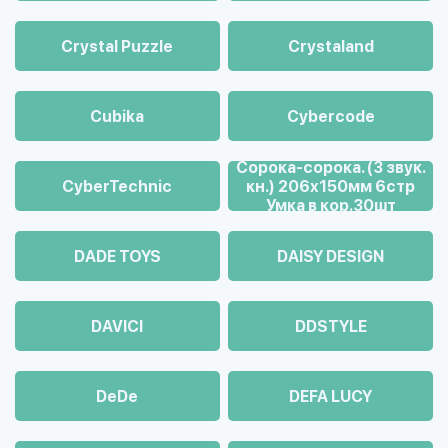
Crystal Puzzle
Crystaland
Cubika
Cybercode
Cорока-сорока. (3 звук.
CyberTechnic
кн.) 206х150мм 6стр
Умка в кор.30шт
DADE TOYS
DAISY DESIGN
DAVICI
DDSTYLE
DeDe
DEFA LUCY