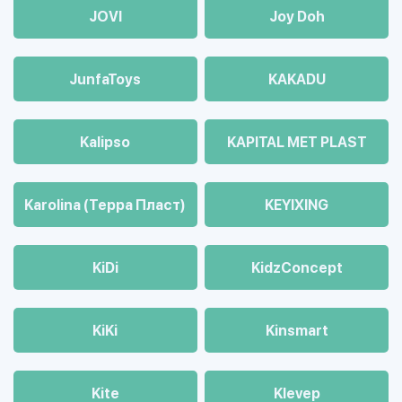
JOVI
Joy Doh
JunfaToys
KAKADU
Kalipso
KAPITAL MET PLAST
Karolina (Терра Пласт)
KEYIXING
KiDi
KidzConcept
KiKi
Kinsmart
Kite
Klevep