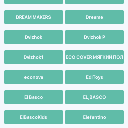
DREAM MAKERS
Dreame
Dvizhok
Dvizhok Р
Dvizhok1
ECO COVER МЯГКИЙ ПОЛ
econova
EdiToys
El Basco
EL,BASCO
ElBascoKids
Elefantino