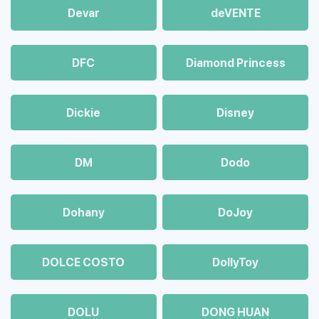
Devar
deVENTE
DFC
Diamond Princess
Dickie
Disney
DM
Dodo
Dohany
DoJoy
DOLCE COSTO
DollyToy
DOLU
DONG HUAN