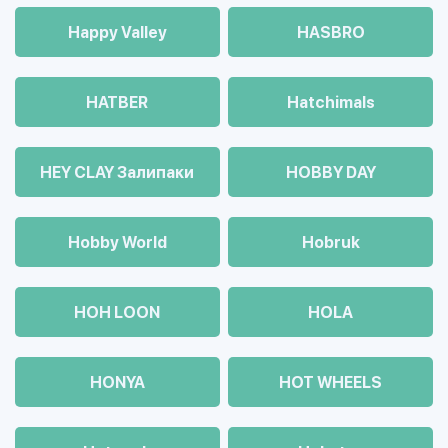
Happy Valley
HASBRO
HATBER
Hatchimals
HEY CLAY Залипаки
HOBBY DAY
Hobby World
Hobruk
HOH LOON
HOLA
HONYA
HOT WHEELS