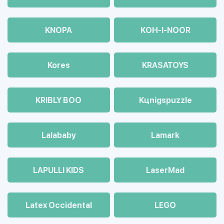
KNOPA
KOH-I-NOOR
Kores
KRASATOYS
KRIBLY BOO
Kцnigspuzzle
Lalababy
Lamark
LAPULLI KIDS
LaserMad
Latex Occidental
LEGO