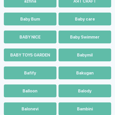
azhna
AЯT CRAFT
Baby Bum
Baby care
BABY NICE
Baby Swimmer
BABY TOYS GARDEN
Babymil
Bafify
Bakugan
Balloon
Balody
Balonevi
Bambini