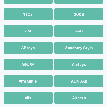
1TOY
2008
4М
A+B
ABtoys
Academy Style
AGURA
Alatoys
Alfa Mini R
ALINGAR
Alis
Altacto