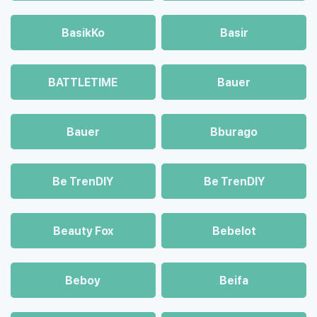
BasikKo
Basir
BATTLETIME
Bauer
Bauer
Bburago
Be TrenDIY
Be TrenDIY
Beauty Fox
Bebelot
Beboy
Beifa