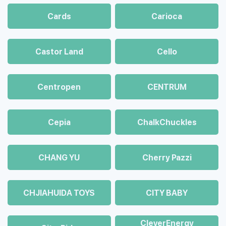
Cards
Carioca
Castor Land
Cello
Centropen
CENTRUM
Cepia
ChalkСhuckles
CHANG YU
Cherry Pazzi
CHJIAHUIDA TOYS
CITY BABY
CleverEnergy