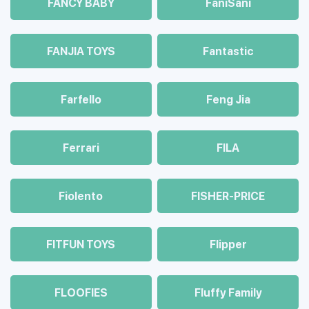
FANCY BABY
FaniSani
FANJIA TOYS
Fantastic
Farfello
Feng Jia
Ferrari
FILA
Fiolento
FISHER-PRICE
FITFUN TOYS
Flipper
FLOOFIES
Fluffy Family