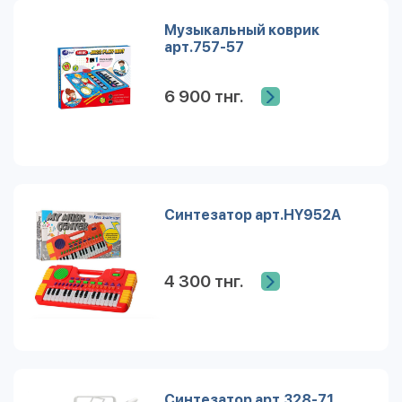
Музыкальный коврик
арт.757-57
6 900 тнг.
Синтезатор арт.HY952A
4 300 тнг.
Синтезатор арт.328-71