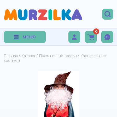
0
МЕНЮ
Главная
/
Каталог
/
Праздничные товары
/
Карнавальные
костюмы