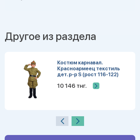
Другое из раздела
Костюм карнавал.
Красноармеец текстиль
дет. р-р S (рост 116-122)
10 146 тнг.