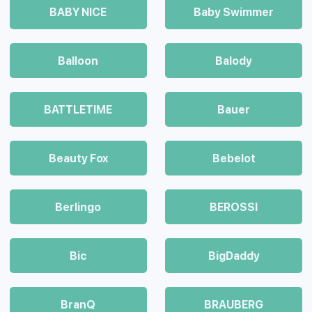
BABY NICE
Baby Swimmer
Balloon
Balody
BATTLETIME
Bauer
Beauty Fox
Bebelot
Berlingo
BEROSSI
Bic
BigDaddy
BranQ
BRAUBERG