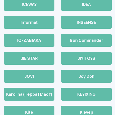
ICEWAY
IDEA
Informat
INSEENSE
IQ-ZABIAKA
Iron Commander
JIE STAR
JIYITOYS
JOVI
Joy Doh
Karolina (Терра Пласт)
KEYIXING
Kite
Klevep