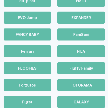
elf-plast
EMILY
EVO Jump
EXPANDER
FANCY BABY
FaniSani
Ferrari
FILA
FLOOFIES
Fluffy Family
Forzutos
FOTORAMA
Fцrst
GALAXY