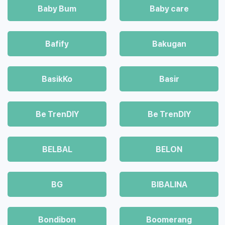
Baby Bum
Baby care
Bafify
Bakugan
BasikKo
Basir
Be TrenDIY
Be TrenDIY
BELBAL
BELON
BG
BIBALINA
Bondibon
Boomerang