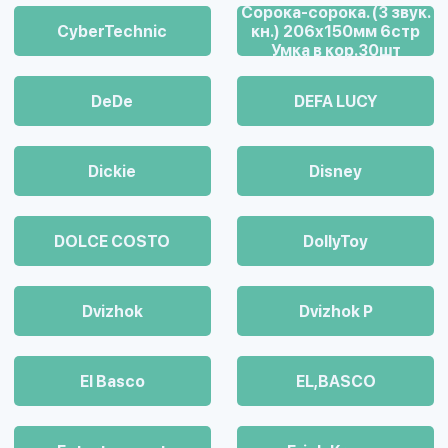
Cорока-сорока. (3 звук.
CyberTechnic
кн.) 206х150мм 6стр
Умка в кор.30шт
DeDe
DEFA LUCY
Dickie
Disney
DOLCE COSTO
DollyToy
Dvizhok
Dvizhok Р
El Basco
EL,BASCO