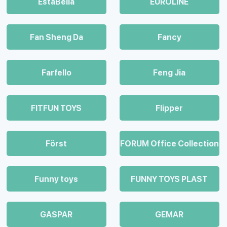
EstaBella
EUROLINE
Fan Sheng Da
Fancy
Farfello
Feng Jia
FITFUN TOYS
Flipper
Först
FORUM Office Collection
Funny toys
FUNNY TOYS PLAST
GASPAR
GEMAR