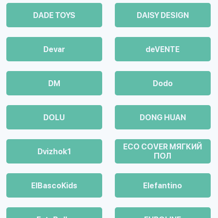
DADE TOYS
DAISY DESIGN
Devar
deVENTE
DM
Dodo
DOLU
DONG HUAN
ECO COVER МЯГКИЙ
Dvizhok1
ПОЛ
ElBascoKids
Elefantino