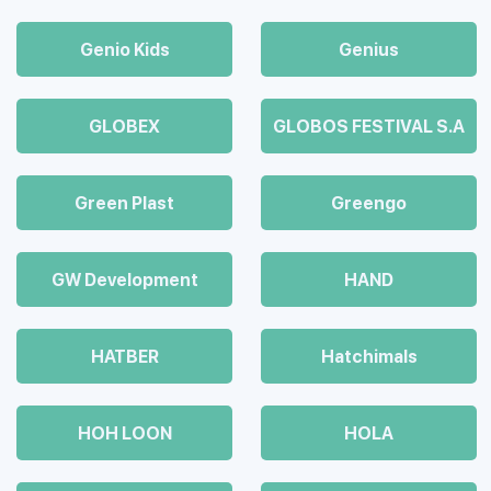
Genio Kids
Genius
GLOBEX
GLOBOS FESTIVAL S.A
Green Plast
Greengo
GW Development
HAND
HATBER
Hatchimals
HOH LOON
HOLA