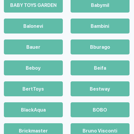
BABY TOYS GARDEN
Babymil
Balonevi
Bambini
Bauer
Bburago
Beboy
Beifa
BertToys
Bestway
BlackAqua
BOBO
Brickmaster
Bruno Visconti