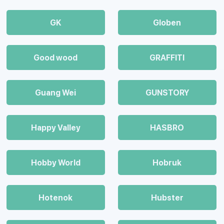
GK
Globen
Good wood
GRAFFITI
Guang Wei
GUNSTORY
Happy Valley
HASBRO
Hobby World
Hobruk
Hotenok
Hubster