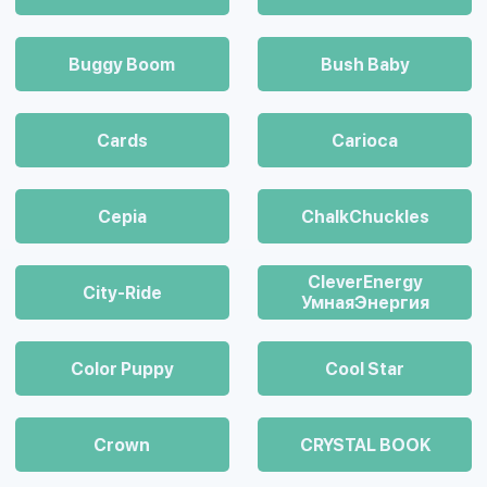
Buggy Boom
Bush Baby
Cards
Carioca
Cepia
ChalkСhuckles
CleverEnergy
City-Ride
УмнаяЭнергия
Color Puppy
Cool Star
Crown
CRYSTAL BOOK