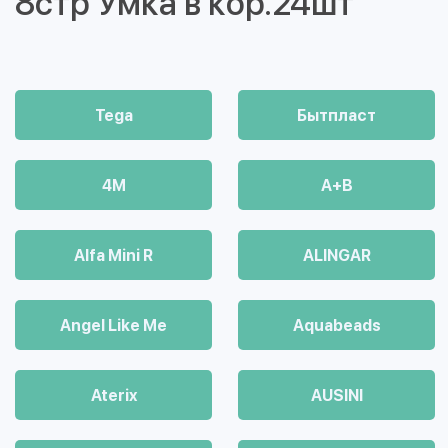
8стр Умка в кор.24шт
Tega
Бытпласт
4М
A+B
Alfa Mini R
ALINGAR
Angel Like Me
Aquabeads
Aterix
AUSINI