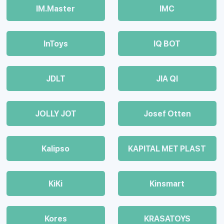
IM.Master
IMC
InToys
IQ BOT
JDLT
JIA QI
JOLLY JOT
Josef Otten
Kalipso
KAPITAL MET PLAST
KiKi
Kinsmart
Kores
KRASATOYS