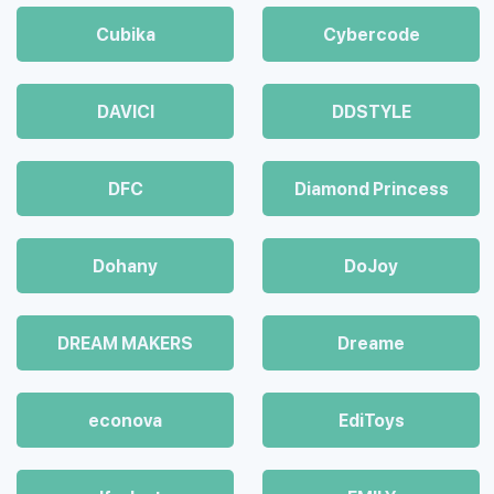
Cubika
Cybercode
DAVICI
DDSTYLE
DFC
Diamond Princess
Dohany
DoJoy
DREAM MAKERS
Dreame
econova
EdiToys