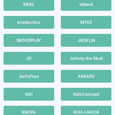
IDEAL
Idiland
Intellectico
INTEX
IWOODPLAY
JACK LIN
JO
Johnny the Skull
JunfaToys
KAKADU
KiDi
KidzConcept
KNOPA
KOH-I-NOOR