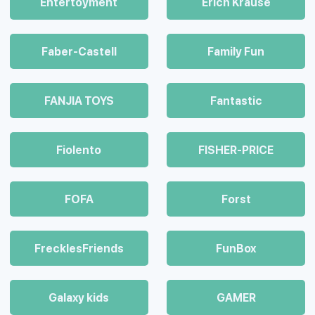
Entertoyment
Erich Krause
Faber-Castell
Family Fun
FANJIA TOYS
Fantastic
Fiolento
FISHER-PRICE
FOFA
Forst
FrecklesFriends
FunBox
Galaxy kids
GAMER