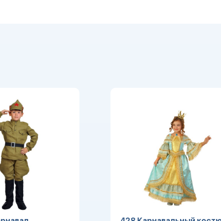
рнавал.
428 Карнавальный кост