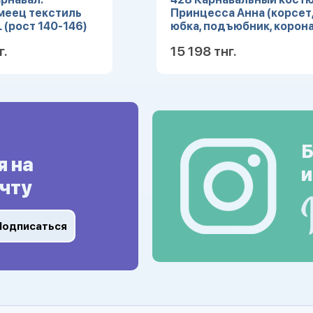
меец текстиль
Принцесса Анна (корсет
L (рост 140-146)
юбка, подъюбник, корона
(Зв. маскарад) р.28
г.
15 198 тнг.
Подробнее
Подробн
Б
я на
и
чту
Подписаться