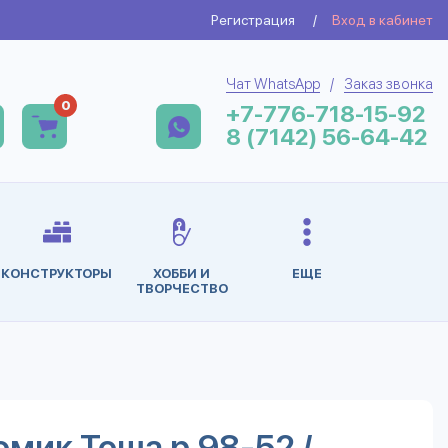
Регистрация
/
Вход в кабинет
Чат WhatsApp
/
Заказ звонка
0
+7-776-718-15-92
8 (7142) 56-64-42
КОНСТРУКТОРЫ
ХОББИ И
ЕЩЕ
ТВОРЧЕСТВО
омик Тоша р.98-52 /