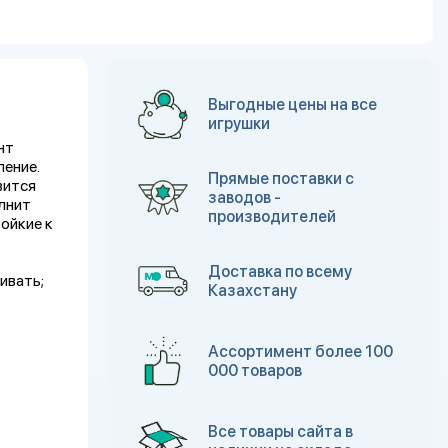
Выгодные цены на все
игрушки
нт
ление.
Прямые поставки с
вится
заводов -
лнит
производителей
ойкие к
Доставка по всему
ивать;
Казахстану
Ассортимент более 100
000 товаров
Все товары сайта в