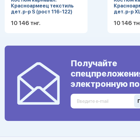
Красноармеец текстиль
Красноар
дет. р-р S (рост 116-122)
дет. р-р X
10 146 тнг.
10 146 тн
Подробнее
Получайте
спецпреложени
электронную по