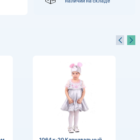
наличии на складе
юм
1064 к-20 Карнавальный