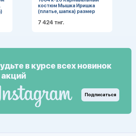
,
костюм Мышка Иришка
)
(платье, шапка) размер
104-52
7 424 тнг.
ее
Подробнее
удьте в курсе всех новинок
 акций
Подписаться