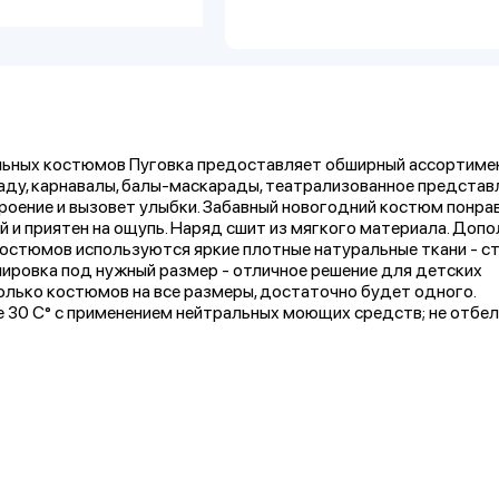
льных костюмов Пуговка предоставляет обширный ассортиме
аду, карнавалы, балы-маскарады, театрализованное представ
роение и вызовет улыбки. Забавный новогодний костюм понра
 и приятен на ощупь. Наряд сшит из мягкого материала. Допо
костюмов используются яркие плотные натуральные ткани - ст
улировка под нужный размер - отличное решение для детских
олько костюмов на все размеры, достаточно будет одного.
е 30 С° с применением нейтральных моющих средств; не отбел