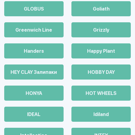
GLOBUS
Goliath
Greenwich Line
Grizzly
Handers
Happy Plant
HEY CLAY Залипаки
HOBBY DAY
HONYA
HOT WHEELS
IDEAL
Idiland