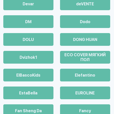
Devar
deVENTE
DM
Dodo
DOLU
DONG HUAN
ECO COVER МЯГКИЙ
Dvizhok1
ПОЛ
ElBascoKids
Elefantino
EstaBella
EUROLINE
Fan Sheng Da
Fancy