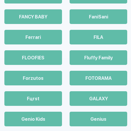
FANCY BABY
FaniSani
Ferrari
FILA
FLOOFIES
Fluffy Family
Forzutos
FOTORAMA
Fцrst
GALAXY
Genio Kids
Genius