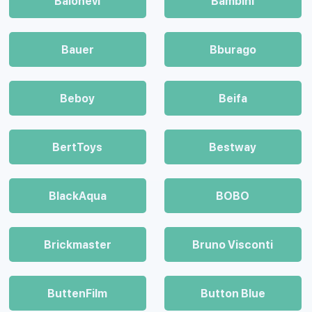
Balonevi
Bambini
Bauer
Bburago
Beboy
Beifa
BertToys
Bestway
BlackAqua
BOBO
Brickmaster
Bruno Visconti
ButtenFilm
Button Blue