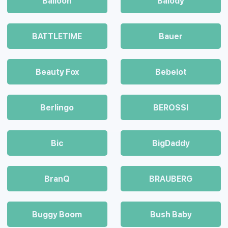
Balloon
Balody
BATTLETIME
Bauer
Beauty Fox
Bebelot
Berlingo
BEROSSI
Bic
BigDaddy
BranQ
BRAUBERG
Buggy Boom
Bush Baby