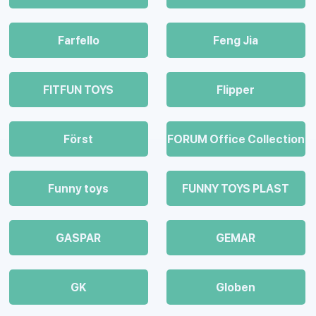
Farfello
Feng Jia
FITFUN TOYS
Flipper
Först
FORUM Office Collection
Funny toys
FUNNY TOYS PLAST
GASPAR
GEMAR
GK
Globen