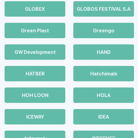
GLOBEX
GLOBOS FESTIVAL S.A
Green Plast
Greengo
GW Development
HAND
HATBER
Hatchimals
HOH LOON
HOLA
ICEWAY
IDEA