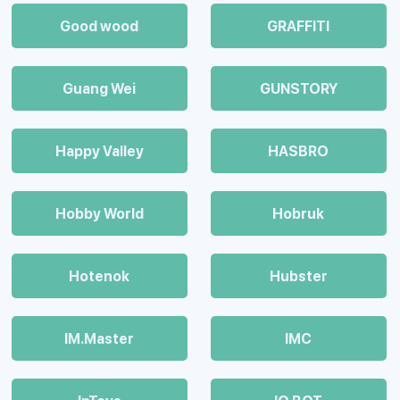
Good wood
GRAFFITI
Guang Wei
GUNSTORY
Happy Valley
HASBRO
Hobby World
Hobruk
Hotenok
Hubster
IM.Master
IMC