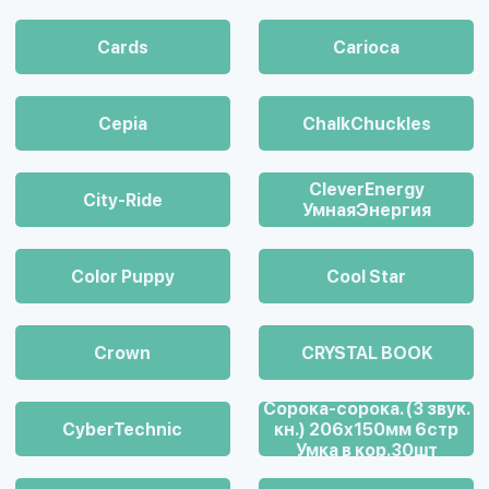
Cards
Carioca
Cepia
ChalkСhuckles
CleverEnergy
City-Ride
УмнаяЭнергия
Color Puppy
Cool Star
Crown
CRYSTAL BOOK
Cорока-сорока. (3 звук.
CyberTechnic
кн.) 206х150мм 6стр
Умка в кор.30шт