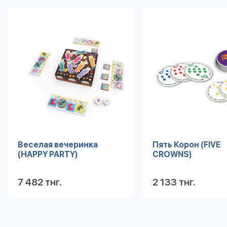
Веселая вечеринка
Пять Корон (FIVE
(HAPPY PARTY)
CROWNS)
7 482 тнг.
2 133 тнг.
Подробнее
Под