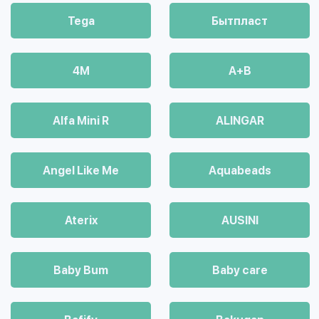
Tega
Бытпласт
4М
A+B
Alfa Mini R
ALINGAR
Angel Like Me
Aquabeads
Aterix
AUSINI
Baby Bum
Baby care