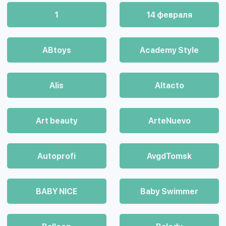
1
14 февраля
ABtoys
Academy Style
Alis
Altacto
Art beauty
ArteNuevo
Autoprofi
AvgdTomsk
BABY NICE
Baby Swimmer