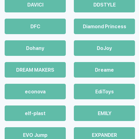
DAVICI
DDSTYLE
DFC
Diamond Princess
Dohany
DoJoy
DREAM MAKERS
Dreame
econova
EdiToys
elf-plast
EMILY
EVO Jump
EXPANDER