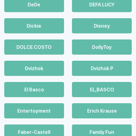
DeDe
DEFA LUCY
Dickie
Disney
DOLCE COSTO
DollyToy
Dvizhok
Dvizhok Р
El Basco
EL,BASCO
Entertoyment
Erich Krause
Faber-Castell
Family Fun