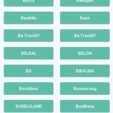
Bafify
Bakugan
BasikKo
Basir
Be TrenDIY
Be TrenDIY
BELBAL
BELON
BG
BIBALINA
Bondibon
Boomerang
BUBBLELAND
BudiBasa