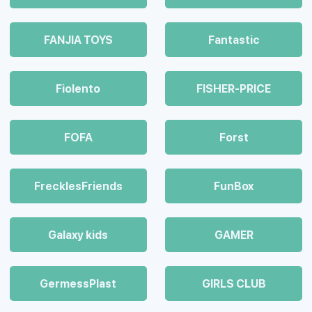
FANJIA TOYS
Fantastic
Fiolento
FISHER-PRICE
FOFA
Forst
FrecklesFriends
FunBox
Galaxy kids
GAMER
GermessPlast
GIRLS CLUB