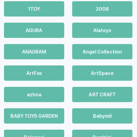
1TOY
2008
AGURA
Alatoys
ANAGRAM
Angel Collection
ArtFox
ArtSpace
azhna
AЯT CRAFT
BABY TOYS GARDEN
Babymil