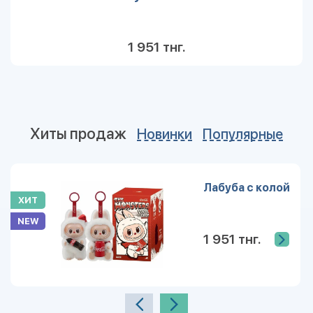
1 951 тнг.
Хиты продаж
Новинки
Популярные
Лабуба с колой
ХИТ
NEW
1 951 тнг.