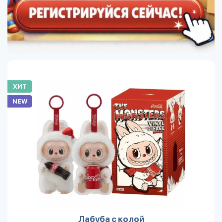
ХИТ
NEW
Лабуба с колой