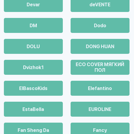
Devar
deVENTE
DM
Dodo
DOLU
DONG HUAN
ECO COVER МЯГКИЙ
Dvizhok1
ПОЛ
ElBascoKids
Elefantino
EstaBella
EUROLINE
Fan Sheng Da
Fancy