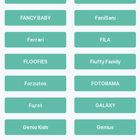
FANCY BABY
FaniSani
Ferrari
FILA
FLOOFIES
Fluffy Family
Forzutos
FOTORAMA
Fцrst
GALAXY
Genio Kids
Genius