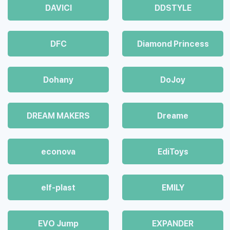
DAVICI
DDSTYLE
DFC
Diamond Princess
Dohany
DoJoy
DREAM MAKERS
Dreame
econova
EdiToys
elf-plast
EMILY
EVO Jump
EXPANDER