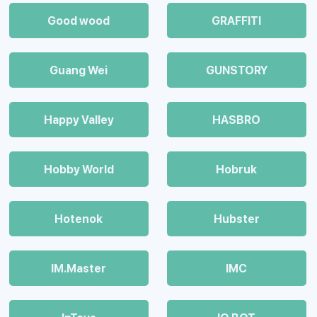
Good wood
GRAFFITI
Guang Wei
GUNSTORY
Happy Valley
HASBRO
Hobby World
Hobruk
Hotenok
Hubster
IM.Master
IMC