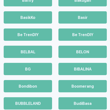
Bafify
Bakugan
BasikKo
Basir
Be TrenDIY
Be TrenDIY
BELBAL
BELON
BG
BIBALINA
Bondibon
Boomerang
BUBBLELAND
BudiBasa