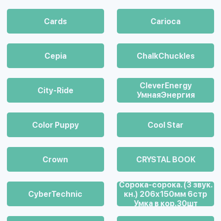
Cards
Carioca
Cepia
ChalkСhuckles
CleverEnergy
City-Ride
УмнаяЭнергия
Color Puppy
Cool Star
Crown
CRYSTAL BOOK
Cорока-сорока. (3 звук.
CyberTechnic
кн.) 206х150мм 6стр
Умка в кор.30шт