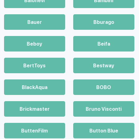
Balonevi
Bambini
Bauer
Bburago
Beboy
Beifa
BertToys
Bestway
BlackAqua
BOBO
Brickmaster
Bruno Visconti
ButtenFilm
Button Blue