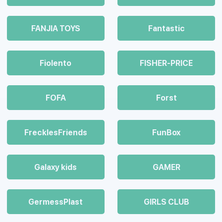
FANJIA TOYS
Fantastic
Fiolento
FISHER-PRICE
FOFA
Forst
FrecklesFriends
FunBox
Galaxy kids
GAMER
GermessPlast
GIRLS CLUB