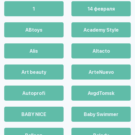
1
14 февраля
ABtoys
Academy Style
Alis
Altacto
Art beauty
ArteNuevo
Autoprofi
AvgdTomsk
BABY NICE
Baby Swimmer