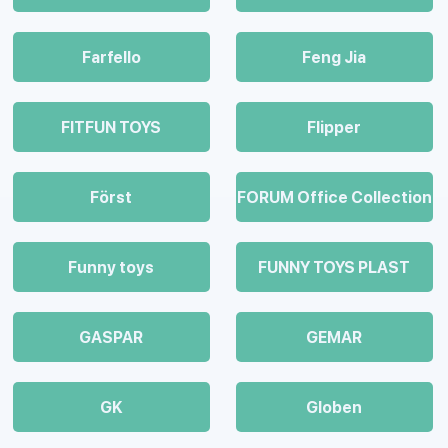
Farfello
Feng Jia
FITFUN TOYS
Flipper
Först
FORUM Office Collection
Funny toys
FUNNY TOYS PLAST
GASPAR
GEMAR
GK
Globen