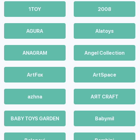
1TOY
2008
AGURA
Alatoys
ANAGRAM
Angel Collection
ArtFox
ArtSpace
azhna
AЯT CRAFT
BABY TOYS GARDEN
Babymil