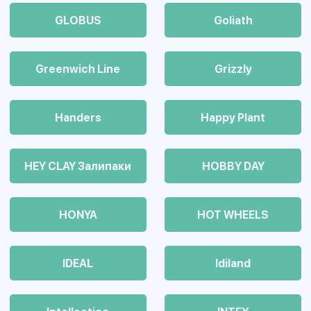
GLOBUS
Goliath
Greenwich Line
Grizzly
Handers
Happy Plant
HEY CLAY Залипаки
HOBBY DAY
HONYA
HOT WHEELS
IDEAL
Idiland