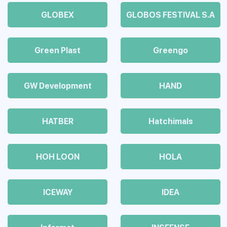
GLOBEX
GLOBOS FESTIVAL S.A
Green Plast
Greengo
GW Development
HAND
HATBER
Hatchimals
HOH LOON
HOLA
ICEWAY
IDEA