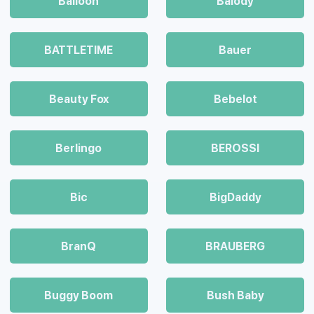
Balloon
Balody
BATTLETIME
Bauer
Beauty Fox
Bebelot
Berlingo
BEROSSI
Bic
BigDaddy
BranQ
BRAUBERG
Buggy Boom
Bush Baby