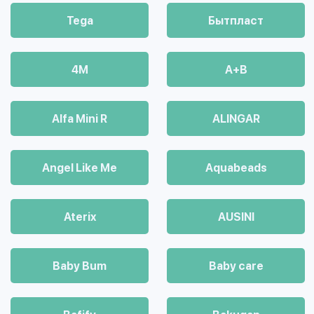
Tega
Бытпласт
4М
A+B
Alfa Mini R
ALINGAR
Angel Like Me
Aquabeads
Aterix
AUSINI
Baby Bum
Baby care