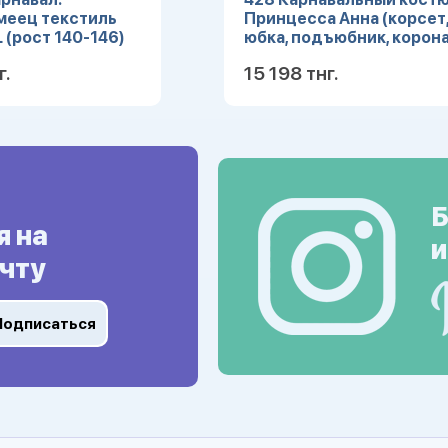
меец текстиль
Принцесса Анна (корсет
L (рост 140-146)
юбка, подъюбник, корона
(Зв. маскарад) р.28
г.
15 198 тнг.
Подробнее
Подробн
Б
я на
и
чту
Подписаться