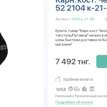
52 2104 к-21
Артикул:
2104 к-21-26
Б
Купить товар “Карн. кост. Чел
текстиль/Пуговка/” можно в и
цены. Быстрая доставка по Ка
магазине!
7 492 тнг.
Удобная оплата
Наличный и безналичный расч
Подробнее об оплате