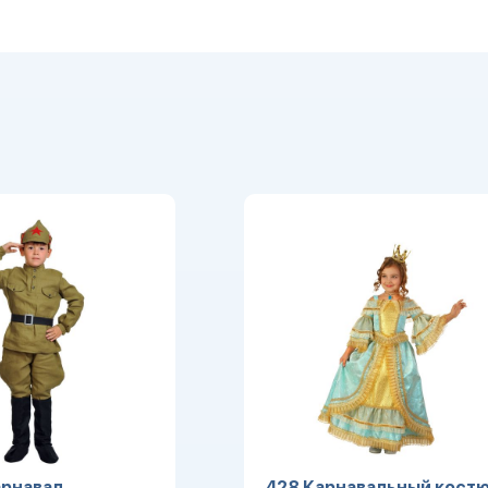
рнавал.
428 Карнавальный кост