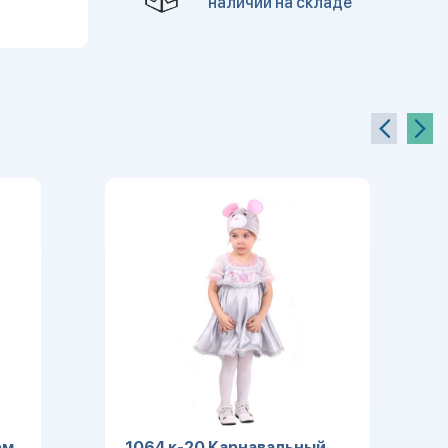
наличии на складе
юм
1064 к-20 Карнавальный