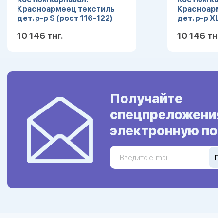
Красноармеец текстиль
Красноар
дет. р-р S (рост 116-122)
дет. р-р X
10 146 тнг.
10 146 тн
Подробнее
Получайте
спецпреложени
электронную по