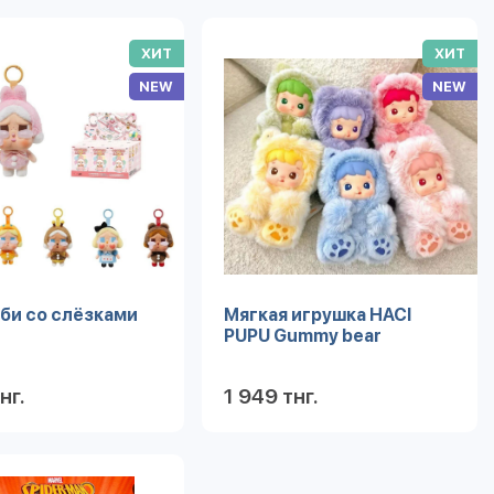
ХИТ
ХИТ
NEW
NEW
би со слёзками
Мягкая игрушка HACI
PUPU Gummy bear
нг.
1 949 тнг.
Подробнее
Подробнее