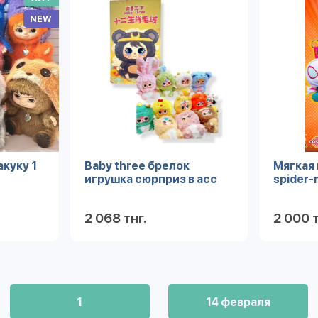
NEW
акуку 1
Baby three брелок
Мягкая
игрушка сюрприз в асс
spider
2 068 тнг.
2 000 т
робнее
Подробнее
1
14 февраля