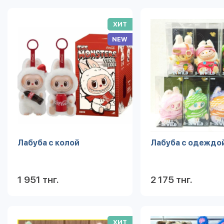
ХИТ
NEW
Лабуба с колой
Лабуба с одеждо
1 951 тнг.
2 175 тнг.
Подробнее
Под
ХИТ