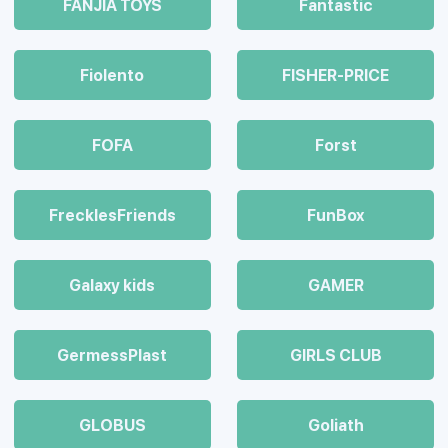
FANJIA TOYS
Fantastic
Fiolento
FISHER-PRICE
FOFA
Forst
FrecklesFriends
FunBox
Galaxy kids
GAMER
GermessPlast
GIRLS CLUB
GLOBUS
Goliath