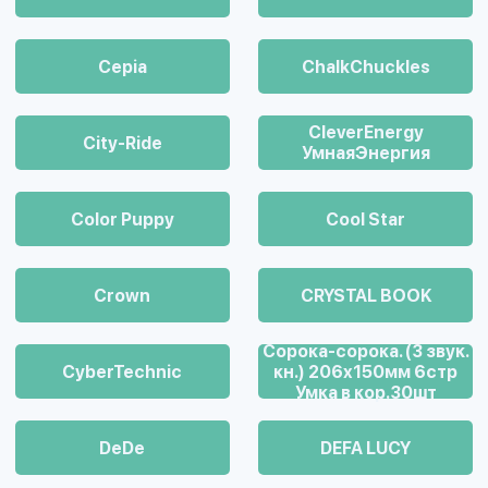
Cepia
ChalkСhuckles
CleverEnergy
City-Ride
УмнаяЭнергия
Color Puppy
Cool Star
Crown
CRYSTAL BOOK
Cорока-сорока. (3 звук.
CyberTechnic
кн.) 206х150мм 6стр
Умка в кор.30шт
DeDe
DEFA LUCY