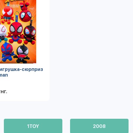
 игрушка-сюрприз
-man
нг.
Подробнее
1TOY
2008