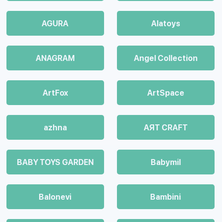
AGURA
Alatoys
ANAGRAM
Angel Collection
ArtFox
ArtSpace
azhna
AЯT CRAFT
BABY TOYS GARDEN
Babymil
Balonevi
Bambini