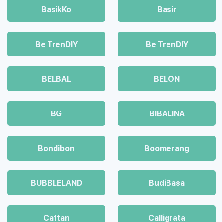
BasikKo
Basir
Be TrenDIY
Be TrenDIY
BELBAL
BELON
BG
BIBALINA
Bondibon
Boomerang
BUBBLELAND
BudiBasa
Caftan
Calligrata