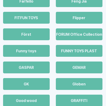
Farfello
Feng Jia
FITFUN TOYS
Flipper
Först
FORUM Office Collection
Funny toys
FUNNY TOYS PLAST
GASPAR
GEMAR
GK
Globen
Good wood
GRAFFITI