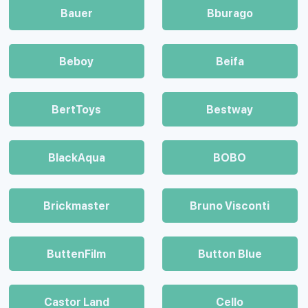
Bauer
Bburago
Beboy
Beifa
BertToys
Bestway
BlackAqua
BOBO
Brickmaster
Bruno Visconti
ButtenFilm
Button Blue
Castor Land
Cello