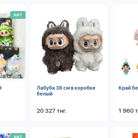
ХИТ
й
Лабуба 38 см в коробке
Край бе
белый
20 327 тнг.
1 960 т
робнее
Подробнее
ХИТ