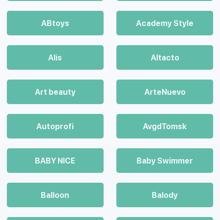
ABtoys
Academy Style
Alis
Altacto
Art beauty
ArteNuevo
Autoprofi
AvgdTomsk
BABY NICE
Baby Swimmer
Balloon
Balody