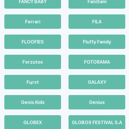
FANCY BABY
FaniSani
Ferrari
FILA
FLOOFIES
Fluffy Family
Forzutos
FOTORAMA
Fцrst
GALAXY
Genio Kids
Genius
GLOBEX
GLOBOS FESTIVAL S.A