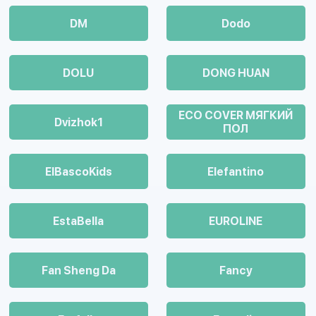
DM
Dodo
DOLU
DONG HUAN
ECO COVER МЯГКИЙ
Dvizhok1
ПОЛ
ElBascoKids
Elefantino
EstaBella
EUROLINE
Fan Sheng Da
Fancy