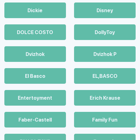
Dickie
Disney
DOLCE COSTO
DollyToy
Dvizhok
Dvizhok Р
El Basco
EL,BASCO
Entertoyment
Erich Krause
Faber-Castell
Family Fun