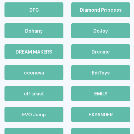
DFC
Diamond Princess
Dohany
DoJoy
DREAM MAKERS
Dreame
econova
EdiToys
elf-plast
EMILY
EVO Jump
EXPANDER