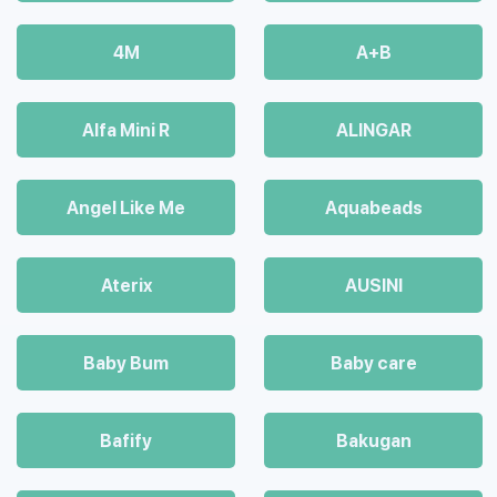
4М
A+B
Alfa Mini R
ALINGAR
Angel Like Me
Aquabeads
Aterix
AUSINI
Baby Bum
Baby care
Bafify
Bakugan