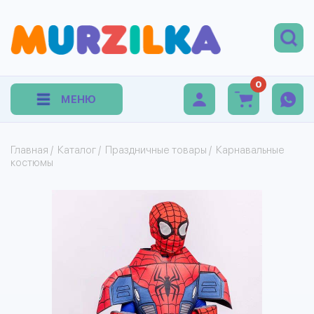
0
МЕНЮ
Главная
/
Каталог
/
Праздничные товары
/
Карнавальные
костюмы