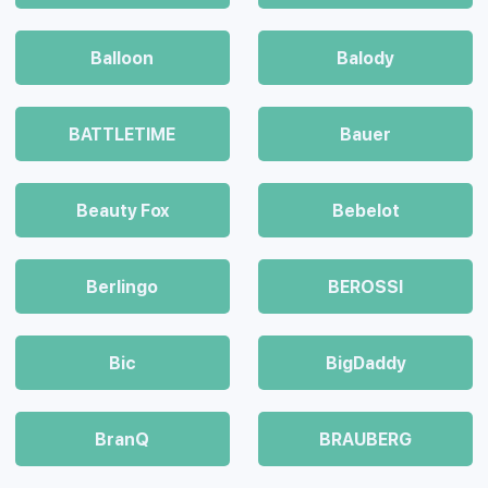
Balloon
Balody
BATTLETIME
Bauer
Beauty Fox
Bebelot
Berlingo
BEROSSI
Bic
BigDaddy
BranQ
BRAUBERG