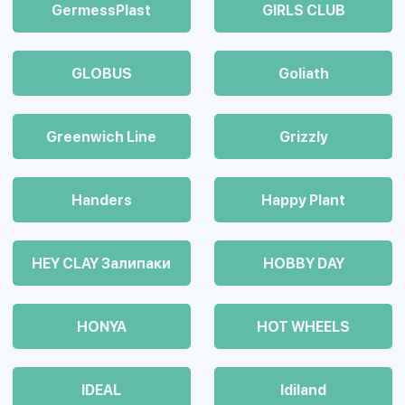
GermessPlast
GIRLS CLUB
GLOBUS
Goliath
Greenwich Line
Grizzly
Handers
Happy Plant
HEY CLAY Залипаки
HOBBY DAY
HONYA
HOT WHEELS
IDEAL
Idiland