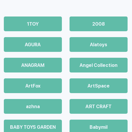
1TOY
2008
AGURA
Alatoys
ANAGRAM
Angel Collection
ArtFox
ArtSpace
azhna
AЯT CRAFT
BABY TOYS GARDEN
Babymil