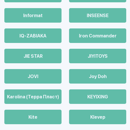
Informat
INSEENSE
IQ-ZABIAKA
Iron Commander
JIE STAR
JIYITOYS
JOVI
Joy Doh
Karolina (Терра Пласт)
KEYIXING
Kite
Klevep