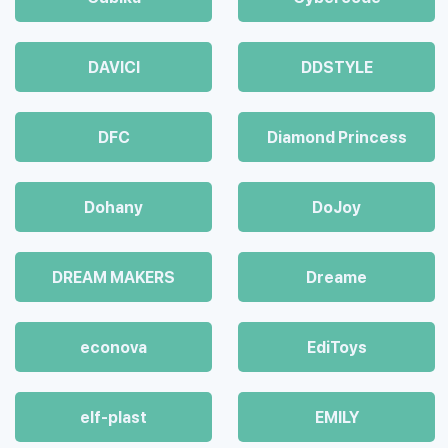
DAVICI
DDSTYLE
DFC
Diamond Princess
Dohany
DoJoy
DREAM MAKERS
Dreame
econova
EdiToys
elf-plast
EMILY