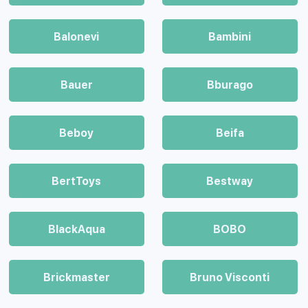
Balonevi
Bambini
Bauer
Bburago
Beboy
Beifa
BertToys
Bestway
BlackAqua
BOBO
Brickmaster
Bruno Visconti