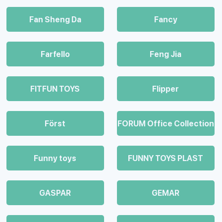
Fan Sheng Da
Fancy
Farfello
Feng Jia
FITFUN TOYS
Flipper
Först
FORUM Office Collection
Funny toys
FUNNY TOYS PLAST
GASPAR
GEMAR