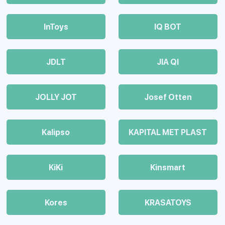
InToys
IQ BOT
JDLT
JIA QI
JOLLY JOT
Josef Otten
Kalipso
KAPITAL MET PLAST
KiKi
Kinsmart
Kores
KRASATOYS