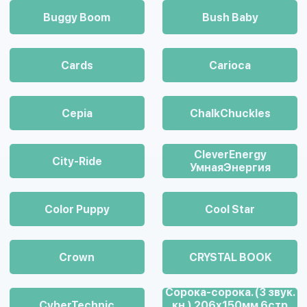
Buggy Boom
Bush Baby
Cards
Carioca
Cepia
ChalkСhuckles
CleverEnergy
City-Ride
УмнаяЭнергия
Color Puppy
Cool Star
Crown
CRYSTAL BOOK
Cорока-сорока. (3 звук.
CyberTechnic
кн.) 206х150мм 6стр