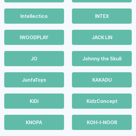
Intellectico
INTEX
IWOODPLAY
JACK LIN
JO
Johnny the Skull
JunfaToys
KAKADU
KiDi
KidzConcept
KNOPA
KOH-I-NOOR