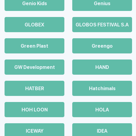
Genio Kids
Genius
GLOBEX
GLOBOS FESTIVAL S.A
Green Plast
Greengo
GW Development
HAND
HATBER
Hatchimals
HOH LOON
HOLA
ICEWAY
IDEA