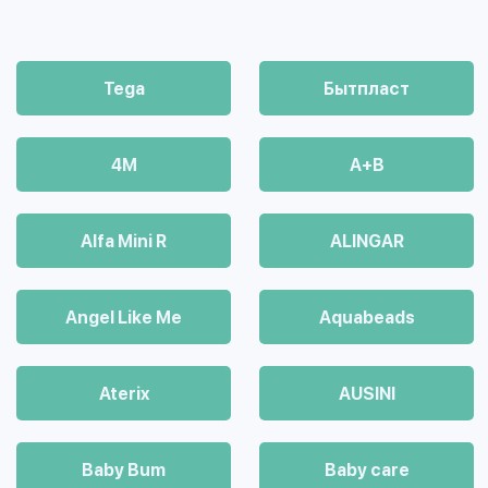
Tega
Бытпласт
4М
A+B
Alfa Mini R
ALINGAR
Angel Like Me
Aquabeads
Aterix
AUSINI
Baby Bum
Baby care