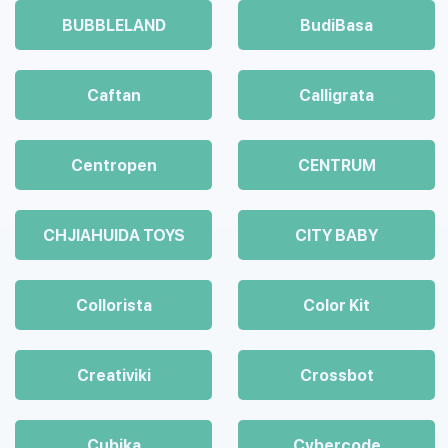
BUBBLELAND
BudiBasa
Caftan
Calligrata
Centropen
CENTRUM
CHJIAHUIDA TOYS
CITY BABY
Collorista
Color Kit
Creativiki
Crossbot
Cubika
Cybercode