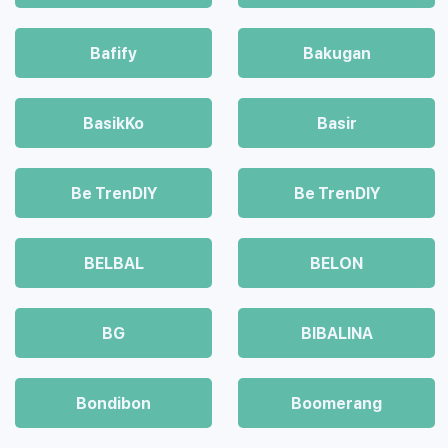
Bafify
Bakugan
BasikKo
Basir
Be TrenDIY
Be TrenDIY
BELBAL
BELON
BG
BIBALINA
Bondibon
Boomerang