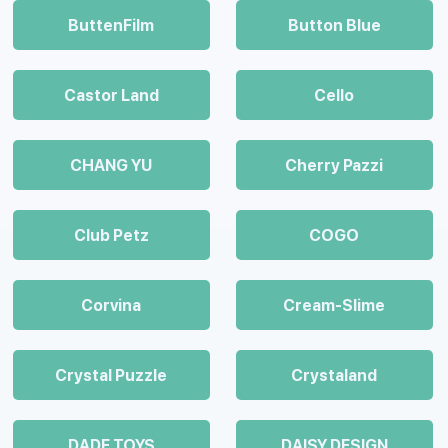
ButtenFilm
Button Blue
Castor Land
Cello
CHANG YU
Cherry Pazzi
Club Petz
COGO
Corvina
Cream-Slime
Crystal Puzzle
Crystaland
DADE TOYS
DAISY DESIGN