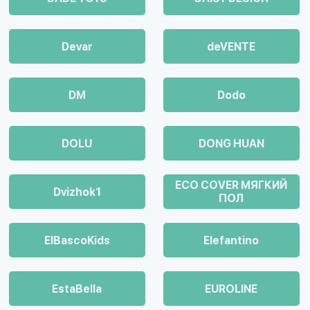
Devar
deVENTE
DM
Dodo
DOLU
DONG HUAN
ECO COVER МЯГКИЙ
Dvizhok1
ПОЛ
ElBascoKids
Elefantino
EstaBella
EUROLINE