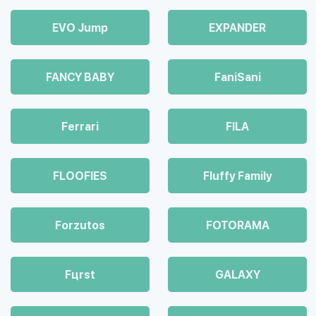
EVO Jump
EXPANDER
FANCY BABY
FaniSani
Ferrari
FILA
FLOOFIES
Fluffy Family
Forzutos
FOTORAMA
Fцrst
GALAXY