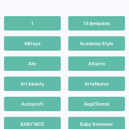
1
14 февраля
ABtoys
Academy Style
Alis
Altacto
Art beauty
ArteNuevo
Autoprofi
AvgdTomsk
BABY NICE
Baby Swimmer