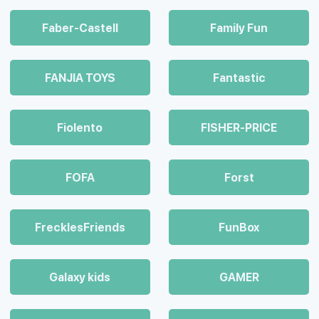
Faber-Castell
Family Fun
FANJIA TOYS
Fantastic
Fiolento
FISHER-PRICE
FOFA
Forst
FrecklesFriends
FunBox
Galaxy kids
GAMER