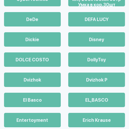
Умка в кор.30шт
DeDe
DEFA LUCY
Dickie
Disney
DOLCE COSTO
DollyToy
Dvizhok
Dvizhok Р
El Basco
EL,BASCO
Entertoyment
Erich Krause