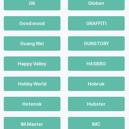
GK
Globen
Good wood
GRAFFITI
Guang Wei
GUNSTORY
Happy Valley
HASBRO
Hobby World
Hobruk
Hotenok
Hubster
IM.Master
IMC