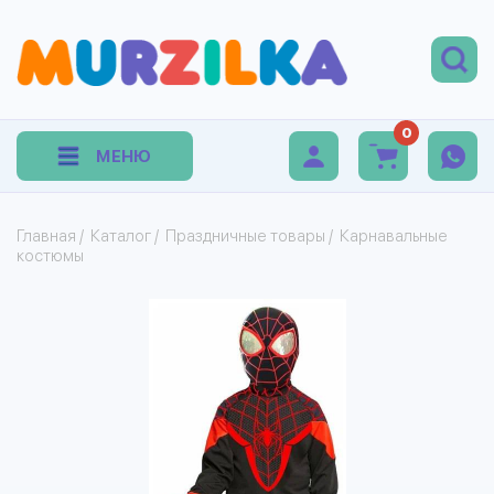
0
МЕНЮ
Главная
/
Каталог
/
Праздничные товары
/
Карнавальные
костюмы