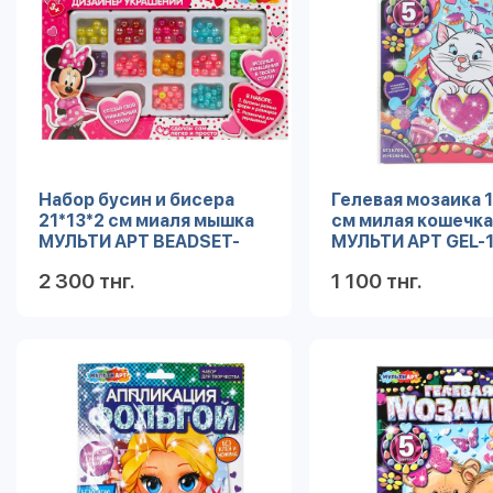
Набор бусин и бисера
Гелевая мозаика 
21*13*2 см миаля мышка
см милая кошечк
МУЛЬТИ АРТ BEADSET-
МУЛЬТИ АРТ GEL-
MIN
(100)
2 300 тнг.
1 100 тнг.
Подробнее
Под