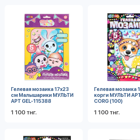
Гелевая мозаика 17x23
Гелевая мозаика 
см Малышарики МУЛЬТИ
корги МУЛЬТИ АРТ
АРТ GEL-115388
CORG (100)
1 100 тнг.
1 100 тнг.
Подробнее
Под