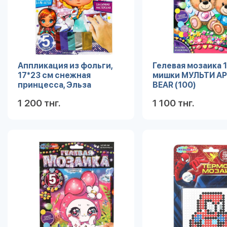
Аппликация из фольги,
Гелевая мозаика 
17*23 см снежная
мишки МУЛЬТИ АР
принцесса, Эльза
BEAR (100)
МУЛЬТИ АРТ FOIL-111489
1 200 тнг.
1 100 тнг.
Подробнее
Под