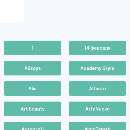
робнее
1
14 февраля
ABtoys
Academy Style
Alis
Altacto
Art beauty
ArteNuevo
Autoprofi
AvgdTomsk