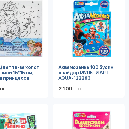
/дет тв-ва холст
Аквамозаика 100 бусин
писи 15*15 см,
спайдер МУЛЬТИ АРТ
я принцесса
AQUA-122283
 АРТ CANV15X15-
нг.
2 100 тнг.
Подробнее
Подробнее