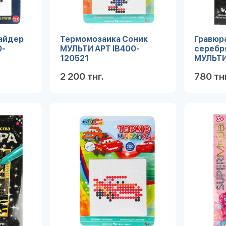
айдер
Термомозаика Соник
Гравюра
0-
МУЛЬТИ АРТ IB400-
серебря
120521
МУЛЬТИ
10X15KI
2 200 тнг.
780 тнг
робнее
Подробнее