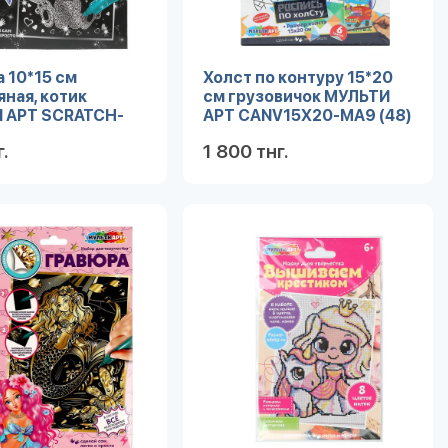
 10*15 см
Холст по контуру 15*20
ная, котик
см грузовичок МУЛЬТИ
 АРТ SCRATCH-
АРТ CANV15X20-MA9 (48)
T (200)
.
1 800 тнг.
Подробнее
Подробнее