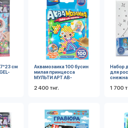
17*23 см
Аквамозаика 100 бусин
Набор д
GEL-
милая принцесса
для рос
МУЛЬТИ АРТ AB-
снежна
100PRINC1
МУЛЬТИ
2 400 тнг.
1 700 т
FR (48)
робнее
Подробнее