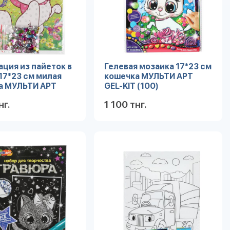
ция из пайеток в
Гелевая мозаика 17*23 см
17*23 см милая
кошечка МУЛЬТИ АРТ
а МУЛЬТИ АРТ
GEL-KIT (100)
K-112299
нг.
1 100 тнг.
Подробнее
Подробнее