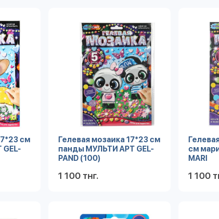
17*23 см
Гелевая мозаика 17*23 см
Гелевая
 GEL-
панды МУЛЬТИ АРТ GEL-
см мар
PAND (100)
MARI
1 100 тнг.
1 100 т
робнее
Подробнее