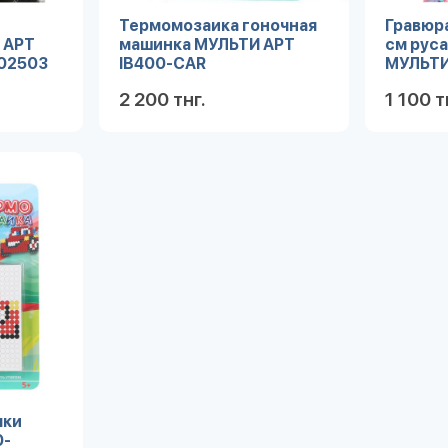
е
Термомозаика гоночная
Гравюра
 АРТ
машинка МУЛЬТИ АРТ
см рус
02503
IB400-CAR
МУЛЬТИ
SCR18
2 200 тнг.
1 100 т
робнее
Подробнее
чки
0-