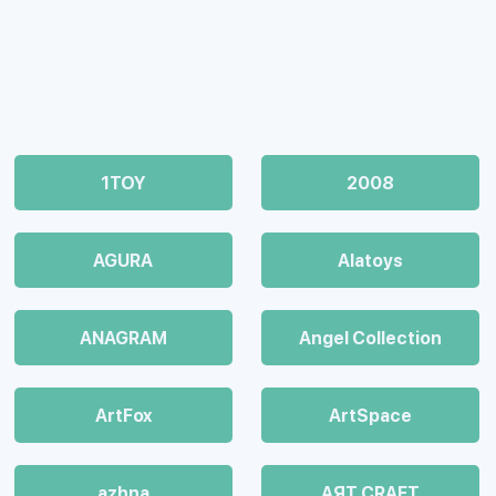
1TOY
2008
AGURA
Alatoys
ANAGRAM
Angel Collection
ArtFox
ArtSpace
azhna
AЯT CRAFT