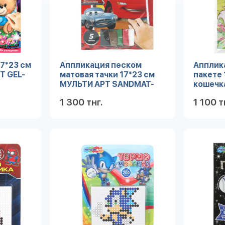
17*23 см
Аппликация песком
Апплика
Т GEL-
матовая тачки 17*23 см
пакете 
МУЛЬТИ АРТ SANDMAT-
кошечк
125466 (100)
SEQPAC
1 300 тнг.
1 100 т
робнее
Подробнее