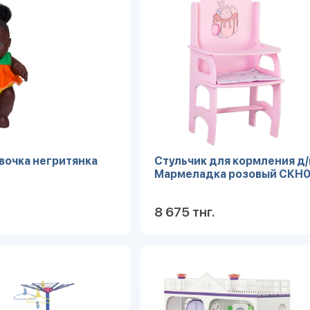
вочка негритянка
Стульчик для кормления д
Мармеладка розовый СКН
8 675 тнг.
Подробнее
Под