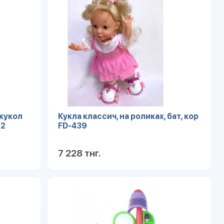
/кукол
Кукла классич, на роликах, бат, кор
02
FD-439
7 228 тнг.
робнее
Подробнее