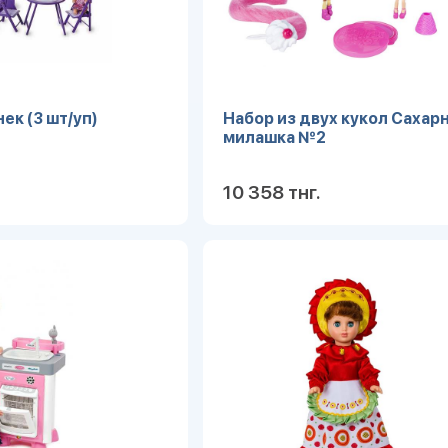
ек (3 шт/уп)
Набор из двух кукол Сахар
милашка №2
10 358 тнг.
Подробнее
Под