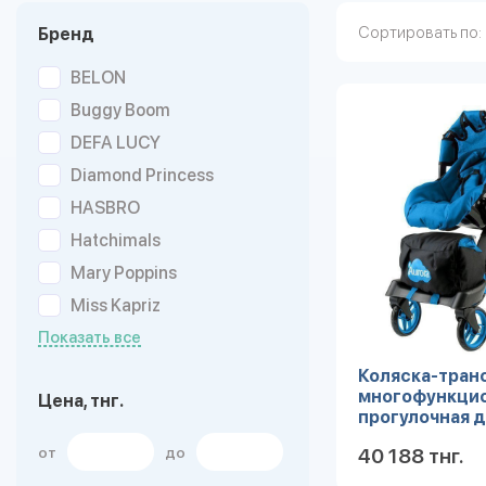
Сортировать по:
Бренд
BELON
Buggy Boom
DEFA LUCY
Diamond Princess
HASBRO
Hatchimals
Mary Poppins
Miss Kapriz
Показать все
Коляска-тра
многофункци
Цена, тнг.
прогулочная дл
от
до
40 188 тнг.