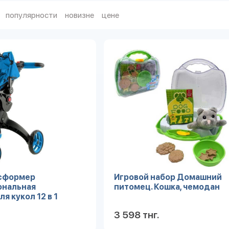
популярности
новизне
цене
нсформер
Игровой набор Домашний
ональная
питомец. Кошка, чемодан
я кукол 12 в 1
3 598 тнг.