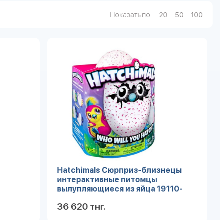
Показать по:
20
50
100
Hatchimals Сюрприз-близнецы
интерактивные питомцы
вылупляющиеся из яйца 19110-
PUP РАСПРОДАЖА
36 620 тнг.