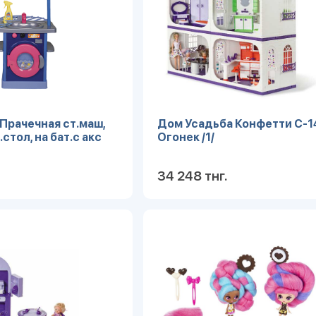
Прачечная ст.маш,
Дом Усадьба Конфетти С-1
.стол, на бат.с акс
Огонек /1/
34 248 тнг.
Подробнее
Под