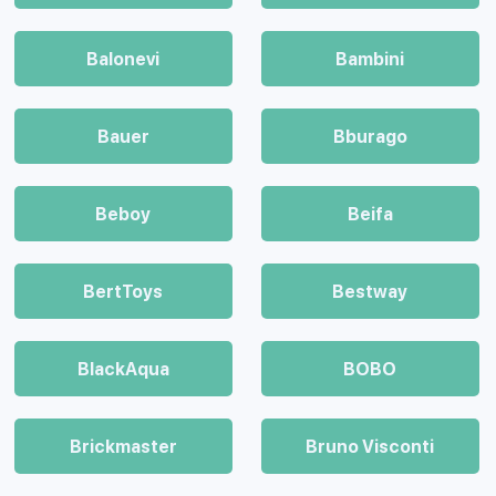
Balonevi
Bambini
Bauer
Bburago
Beboy
Beifa
BertToys
Bestway
BlackAqua
BOBO
Brickmaster
Bruno Visconti