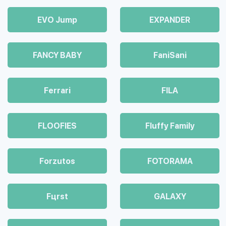
EVO Jump
EXPANDER
FANCY BABY
FaniSani
Ferrari
FILA
FLOOFIES
Fluffy Family
Forzutos
FOTORAMA
Fцrst
GALAXY