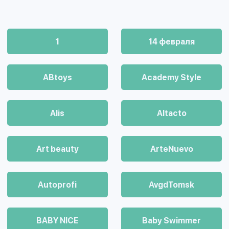
1
14 февраля
ABtoys
Academy Style
Alis
Altacto
Art beauty
ArteNuevo
Autoprofi
AvgdTomsk
BABY NICE
Baby Swimmer