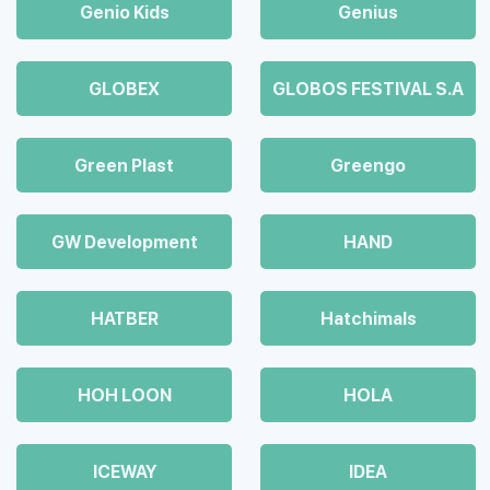
Genio Kids
Genius
GLOBEX
GLOBOS FESTIVAL S.A
Green Plast
Greengo
GW Development
HAND
HATBER
Hatchimals
HOH LOON
HOLA
ICEWAY
IDEA