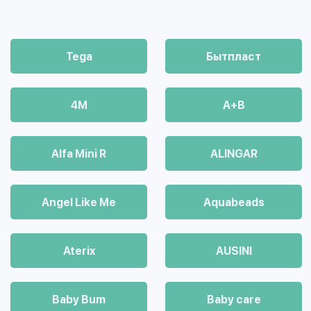
Tega
Бытпласт
4М
A+B
Alfa Mini R
ALINGAR
Angel Like Me
Aquabeads
Aterix
AUSINI
Baby Bum
Baby care