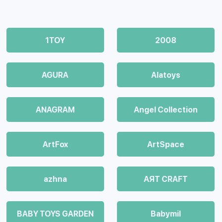
1TOY
2008
AGURA
Alatoys
ANAGRAM
Angel Collection
ArtFox
ArtSpace
azhna
AЯT CRAFT
BABY TOYS GARDEN
Babymil