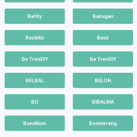
Bafify
Bakugan
BasikKo
Basir
Be TrenDIY
Be TrenDIY
BELBAL
BELON
BG
BIBALINA
Bondibon
Boomerang