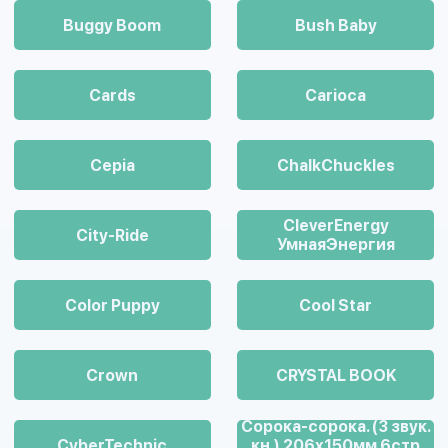
Buggy Boom
Bush Baby
Cards
Carioca
Cepia
ChalkСhuckles
CleverEnergy
City-Ride
УмнаяЭнергия
Color Puppy
Cool Star
Crown
CRYSTAL BOOK
Cорока-сорока. (3 звук.
CyberTechnic
кн.) 206х150мм 6стр