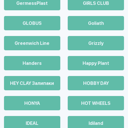
GermessPlast
GIRLS CLUB
GLOBUS
Goliath
Greenwich Line
Grizzly
Handers
Happy Plant
HEY CLAY Залипаки
HOBBY DAY
HONYA
HOT WHEELS
IDEAL
Idiland