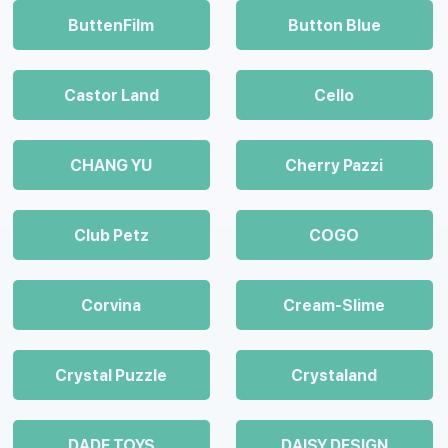
ButtenFilm
Button Blue
Castor Land
Cello
CHANG YU
Cherry Pazzi
Club Petz
COGO
Corvina
Cream-Slime
Crystal Puzzle
Crystaland
DADE TOYS
DAISY DESIGN