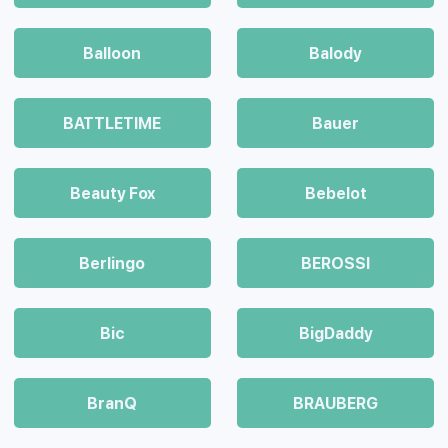
Balloon
Balody
BATTLETIME
Bauer
Beauty Fox
Bebelot
Berlingo
BEROSSI
Bic
BigDaddy
BranQ
BRAUBERG