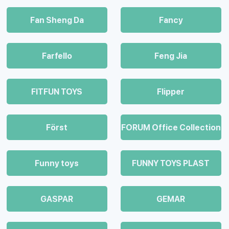
Fan Sheng Da
Fancy
Farfello
Feng Jia
FITFUN TOYS
Flipper
Först
FORUM Office Collection
Funny toys
FUNNY TOYS PLAST
GASPAR
GEMAR