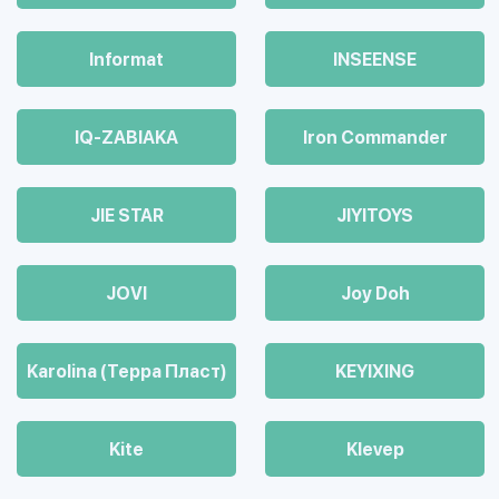
Informat
INSEENSE
IQ-ZABIAKA
Iron Commander
JIE STAR
JIYITOYS
JOVI
Joy Doh
Karolina (Терра Пласт)
KEYIXING
Kite
Klevep