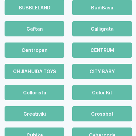
BUBBLELAND
BudiBasa
Caftan
Calligrata
Centropen
CENTRUM
CHJIAHUIDA TOYS
CITY BABY
Collorista
Color Kit
Creativiki
Crossbot
Cubika
Cybercode