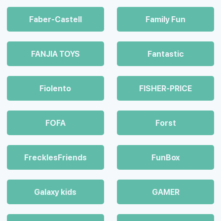
Faber-Castell
Family Fun
FANJIA TOYS
Fantastic
Fiolento
FISHER-PRICE
FOFA
Forst
FrecklesFriends
FunBox
Galaxy kids
GAMER