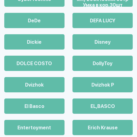
Умка в кор.30шт
DeDe
DEFA LUCY
Dickie
Disney
DOLCE COSTO
DollyToy
Dvizhok
Dvizhok Р
El Basco
EL,BASCO
Entertoyment
Erich Krause