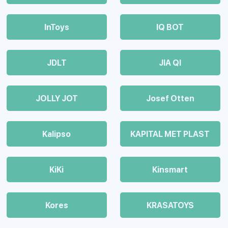
InToys
IQ BOT
JDLT
JIA QI
JOLLY JOT
Josef Otten
Kalipso
KAPITAL MET PLAST
KiKi
Kinsmart
Kores
KRASATOYS