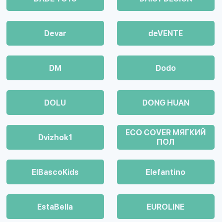
Devar
deVENTE
DM
Dodo
DOLU
DONG HUAN
ECO COVER МЯГКИЙ
Dvizhok1
ПОЛ
ElBascoKids
Elefantino
EstaBella
EUROLINE