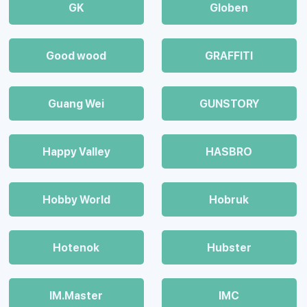
GK
Globen
Good wood
GRAFFITI
Guang Wei
GUNSTORY
Happy Valley
HASBRO
Hobby World
Hobruk
Hotenok
Hubster
IM.Master
IMC