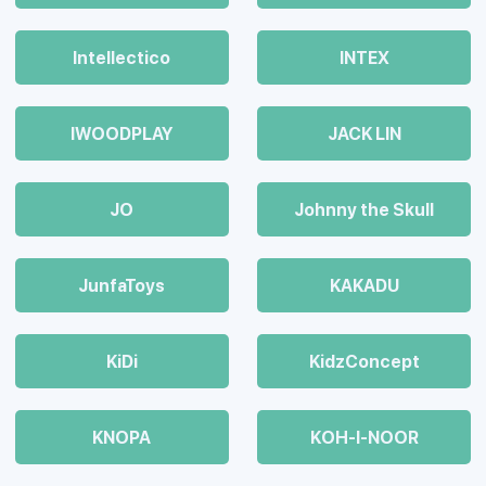
Intellectico
INTEX
IWOODPLAY
JACK LIN
JO
Johnny the Skull
JunfaToys
KAKADU
KiDi
KidzConcept
KNOPA
KOH-I-NOOR