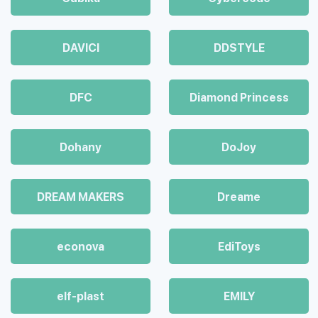
DAVICI
DDSTYLE
DFC
Diamond Princess
Dohany
DoJoy
DREAM MAKERS
Dreame
econova
EdiToys
elf-plast
EMILY