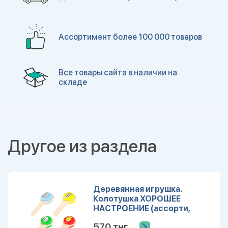
Ассортимент более 100 000 товаров
Все товары сайта в наличии на
складе
Другое из раздела
Деревянная игрушка.
Колотушка ХОРОШЕЕ
НАСТРОЕНИЕ (ассорти,
спайка по 12 шт.) (Арт.
570 тнг.
ИД-1379)