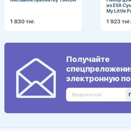
из EVA Су
My Little 
1 830 тнг.
1 923 тнг.
Подробнее
Получайте
спецпреложени
электронную по