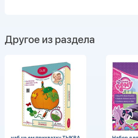
Другое из раздела
наб.шьем прихватку ТЫКВА
Набор для