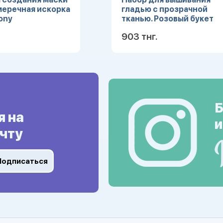
меречная искорка
гладью c прозрачной
Pony
тканью. Розовый букет
(Арт. НШ-8026)
903 тнг.
Подробнее
Подробн
Б
я на
и
чту
Подписаться