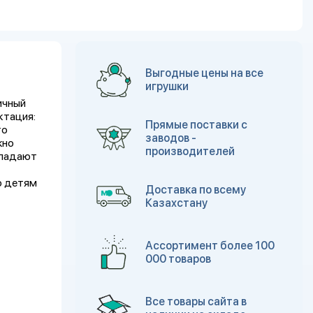
Выгодные цены на все
игрушки
ичный
ктация:
Прямые поставки с
го
заводов -
жно
производителей
бладают
о детям
Доставка по всему
Казахстану
Ассортимент более 100
000 товаров
Все товары сайта в