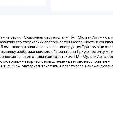
а» из серии «Сказочная мастерская» ТМ «Мульти Арт» - отл
азвитию его творческих способностей. Особенности и компле
25 см - пластиковая игла - канва - инструкция При помощи это
ю вышивку изображением милой принцессы. Яркую поделку мо
ворческие занятия с вышивкой крестиком ТМ «Мульти Арт» о
ю моторику - творческое мышление - цветовое восприятие -
: 13 х 21 см. Материал: текстиль + пластмасса. Рекомендован