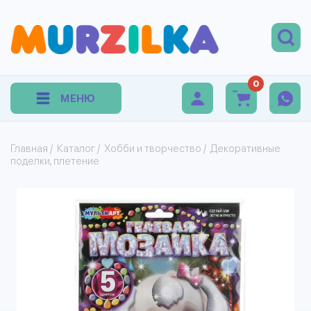
0
МЕНЮ
Главная
/
Каталог
/
Хобби и творчество
/
Декоративные
поделки, плетение