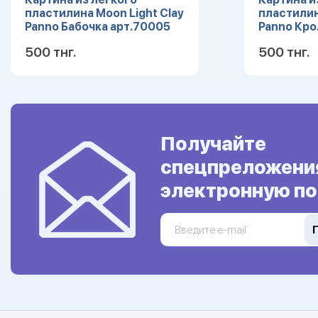
пластилина Moon Light Clay
пластилин
Panno Бабочка арт.70005
Panno Кро
УЦЕНКА
УЦЕНКА
500 тнг.
500 тнг.
Подробнее
Получайте
спецпреложени
электронную по