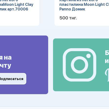
аMoon Light Сlay
пластилина Moon Light С
лик арт.70006
Panno Домик
арт.70007УЦЕНКА
500 тнг.
Подробнее
Подробн
Б
я на
и
чту
Подписаться