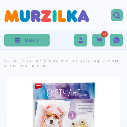
0
МЕНЮ
Главная
/
Каталог
/
Хобби и творчество
/
Гравюры, фрески,
картины из пластилина