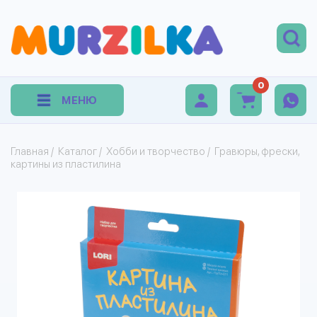
0
МЕНЮ
Главная
/
Каталог
/
Хобби и творчество
/
Гравюры, фрески,
картины из пластилина