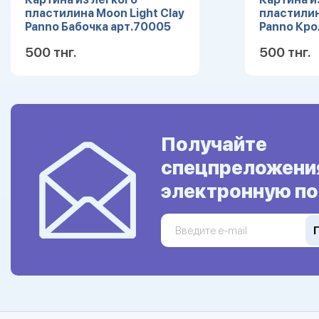
пластилина Moon Light Clay
пластилин
Panno Бабочка арт.70005
Panno Кро
УЦЕНКА
УЦЕНКА
500 тнг.
500 тнг.
Подробнее
Получайте
спецпреложени
электронную по