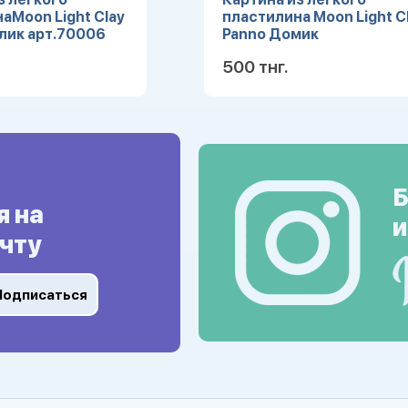
аMoon Light Сlay
пластилина Moon Light С
лик арт.70006
Panno Домик
арт.70007УЦЕНКА
500 тнг.
Подробнее
Подробн
Б
я на
и
чту
Подписаться