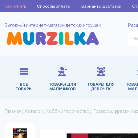
Как купить
Способы оплаты
Варианты доставки
Ст
Выгодный интернет-магазин детских игрушек
Рас
ВСЕ
ТОВАРЫ ДЛЯ
ТОВАРЫ ДЛЯ
ТОВА
ТОВАРЫ
МАЛЬЧИКОВ
ДЕВОЧЕК
МАЛ
Главная
/
Каталог
/
Хобби и творчество
/
Гравюры, фрески, ка