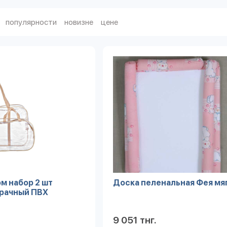
популярности
новизне
цене
м набор 2 шт
Доска пеленальная Фея мя
рачный ПВХ
9 051 тнг.