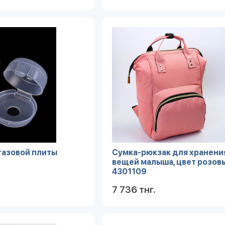
Подробнее
Под
газовой плиты
Сумка-рюкзак для хранени
вещей малыша, цвет розов
4301109
7 736 тнг.
Подробнее
Под