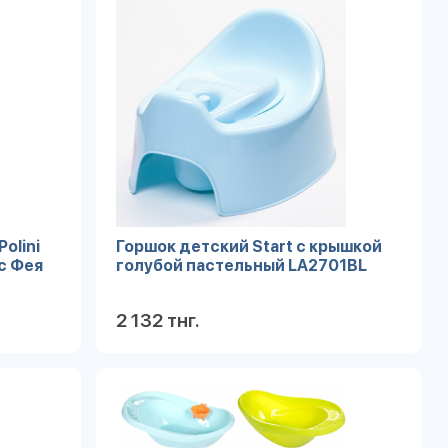
olini
Горшок детский Start с крышкой
с Фея
голубой пастельный LA2701BL
2 132 тнг.
робнее
Подробнее