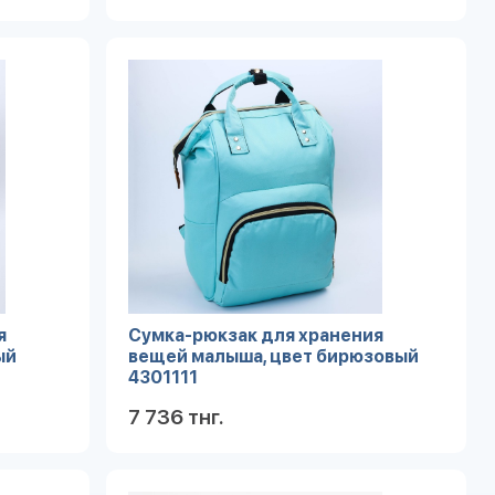
робнее
Подробнее
я
Сумка-рюкзак для хранения
ый
вещей малыша, цвет бирюзовый
4301111
7 736 тнг.
робнее
Подробнее