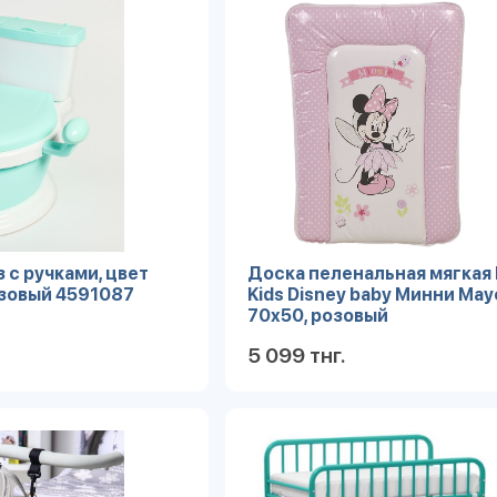
 с ручками, цвет
Доска пеленальная мягкая P
зовый 4591087
Kids Disney baby Минни Мау
70х50, розовый
5 099 тнг.
Подробнее
Под