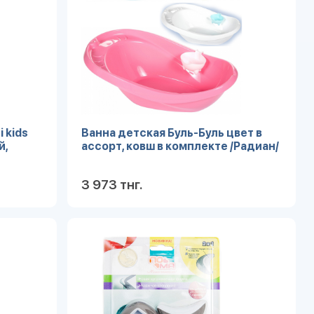
 kids
Ванна детская Буль-Буль цвет в
й,
ассорт, ковш в комплекте /Радиан/
3 973 тнг.
робнее
Подробнее