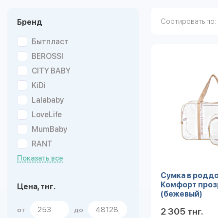
Сортировать по:
Бренд
Бытпласт
BEROSSI
CITY BABY
KiDi
Lalababy
LoveLife
MumBaby
RANT
Показать все
Сумка в роддо
Комфорт проз
Цена, тнг.
(бежевый)
от
до
2 305 тнг.