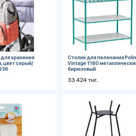
 для хранения
Столик для пеленания Polini
, цвет серый/
Vintagе 1180 металлически
836
бирюзовый
33 424 тнг.
Подробнее
Под