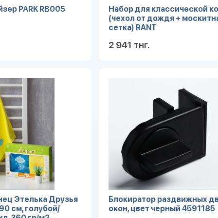
йзер PARK RB005
Набор для классической к
(чехол от дождя + москитн
сетка) RANT
2 941 тнг.
Подробнее
Под
нец Этелька Друзья
Блокиратор раздвижных дв
*90 см, голубой/
окон, цвет черный 4591185
л, 360 гр/м2