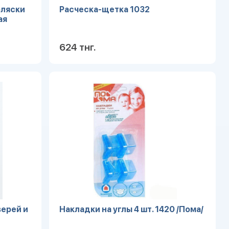
оляски
Расческа-щетка 1032
ая
624 тнг.
робнее
Подробнее
ерей и
Накладки на углы 4 шт. 1420 /Пома/