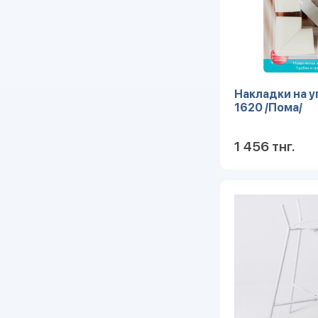
Накладки на у
1620 /Пома/
1 456 тнг.