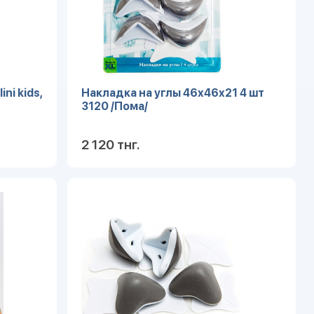
ni kids,
Накладка на углы 46х46х21 4 шт
3120 /Пома/
2 120 тнг.
робнее
Подробнее