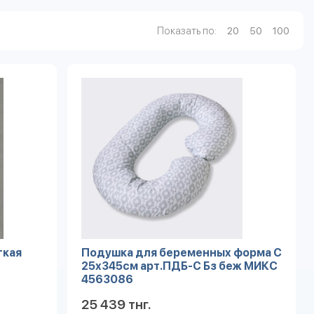
Показать по:
20
50
100
гкая
Подушка для беременных форма С
25х345см арт.ПДБ-С Бз беж МИКС
4563086
25 439 тнг.