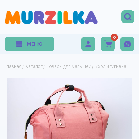
0
МЕНЮ
Главная
/
Каталог
/
Товары для малышей
/
Уход и гигиена