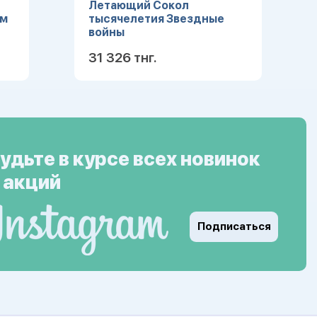
Летающий Сокол
ом
тысячелетия Звездные
войны
31 326 тнг.
ее
Подробнее
удьте в курсе всех новинок
 акций
Подписаться