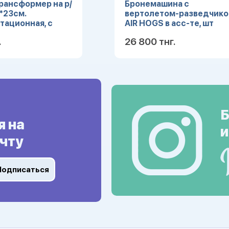
ансформер на р/
Бронемашина с
7*23см.
вертолетом-разведчик
тационная, с
AIR HOGS в асс-те, шт
р. свет кор.
.
26 800 тнг.
7)
Подробнее
Подробн
Б
я на
и
чту
Подписаться