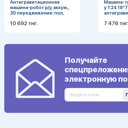
Антигравитационная
Машина-тр
машина-робот р/у, аккум.,
у 1:24 18*
3D передвижение: пол,
антиграви
стены, потолок, красн.
заряд. уст
10 692 тнг.
7 476 тнг
(JB110026
Подробнее
Получайте
спецпреложени
электронную по