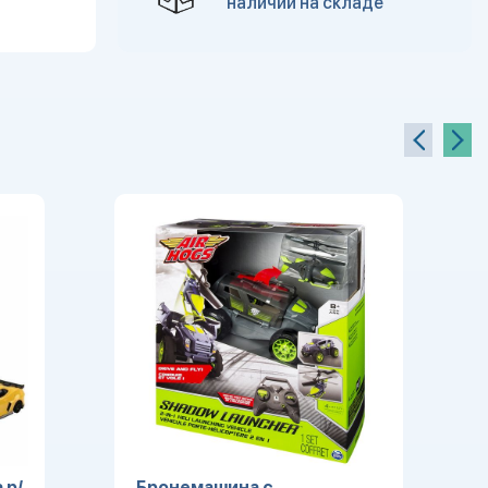
наличии на складе
 р/
Бронемашина с