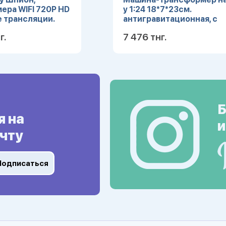
ра WIFI 720Р HD
у 1:24 18*7*23см.
e трансляции.
антигравитационная, с
ная реальность
заряд. устр. свет кор.
г.
7 476 тнг.
(JB1100267)
Подробнее
Подробн
Б
я на
и
чту
Подписаться