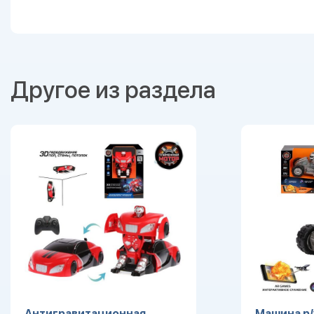
Другое из раздела
Антигравитационная
Машина р/