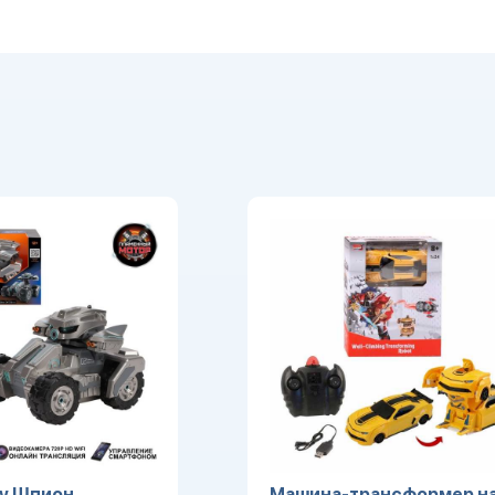
у Шпион,
Машина-трансформер на