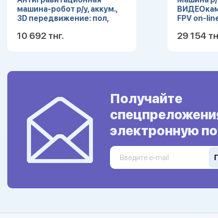
машина-робот р/у, аккум.,
ВИДЕОкаме
3D передвижение: пол,
FPV on-lin
стены, потолок, красн.
Дополнен
10 692 тнг.
29 154 тн
Подробнее
Получайте
спецпреложени
электронную по