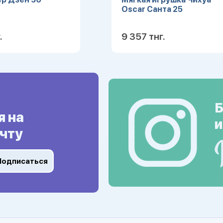
Oscar Санта 25
.
9 357 тнг.
Подробнее
Подробн
Б
я на
и
чту
Подписаться