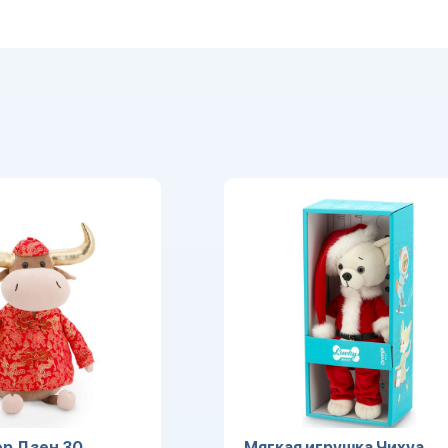
р Дзен 30
Мягкая игрушка Чихуа