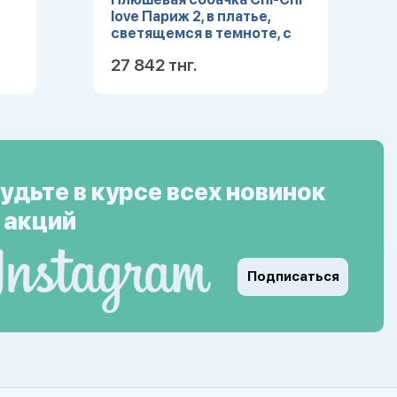
love Париж 2, в платье,
светящемся в темноте, с
сумкой, 20см
27 842 тнг.
ее
Подробнее
удьте в курсе всех новинок
 акций
Подписаться