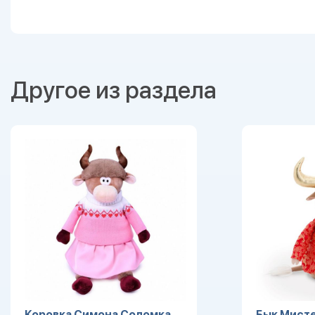
Другое из раздела
Коровка Симона Соломка
Бык Мисте