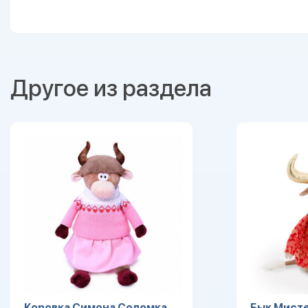
Другое из раздела
Коровка Симона Соломка
Бык Мисте