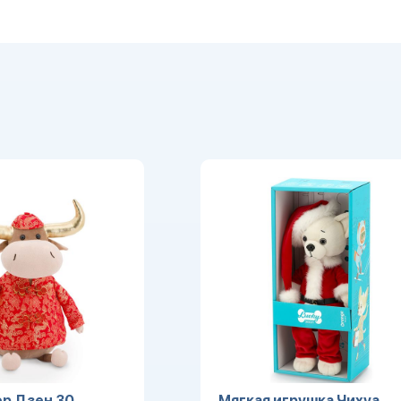
р Дзен 30
Мягкая игрушка Чихуа