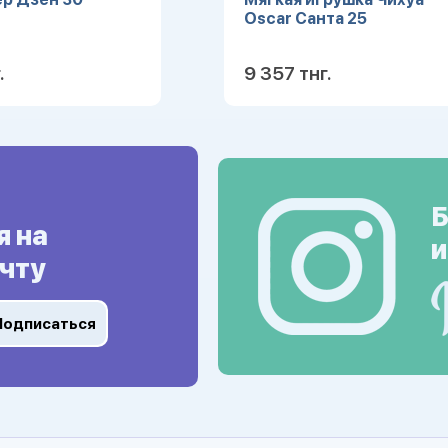
Oscar Санта 25
.
9 357 тнг.
Подробнее
Подробн
Б
я на
и
чту
Подписаться