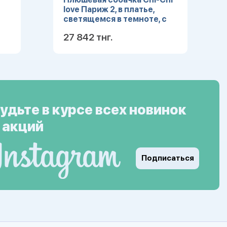
love Париж 2, в платье,
светящемся в темноте, с
сумкой, 20см
27 842 тнг.
ее
Подробнее
удьте в курсе всех новинок
 акций
Подписаться