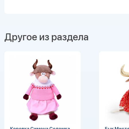
Другое из раздела
Коровка Симона Соломка
Бык Мисте