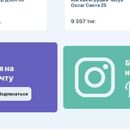
Oscar Санта 25
.
9 357 тнг.
Подробнее
Подробн
Б
я на
и
чту
Подписаться