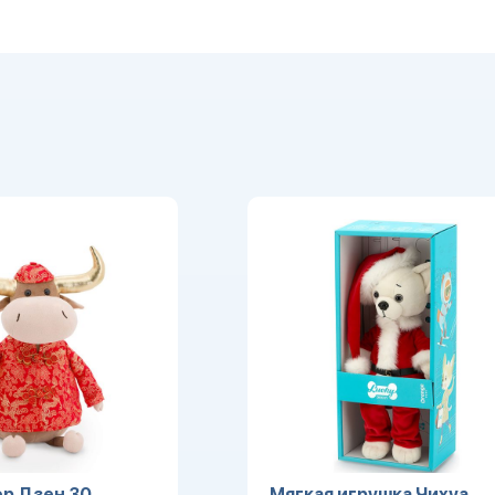
р Дзен 30
Мягкая игрушка Чихуа