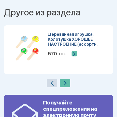
Другое из раздела
Деревянная игрушка.
Колотушка ХОРОШЕЕ
НАСТРОЕНИЕ (ассорти,
спайка по 12 шт.) (Арт.
570 тнг.
ИД-1379)
Получайте
спецпреложения на
электронную почту