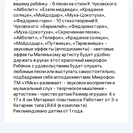
вашему ребёнку: - 6 песен на стихи К. Чуковского:
«Айболит»: «Ехали медведи», «Краденое
солнце», «Мойдодыр», «Муха-Цокотуха»,
«Федорино горн» - 10 стихотворений К.
Чуковского: «Бармалей», «Федорино горе»,
«Муха-Цокотуха», «Скрюченная песня»,
«Айболит», «Телефон», «Краденое солнце»,
«Мойдодыр», «Путаница», «Тараканище» -
звуковые эффекты (аплодисменты) - световые
эффекты Маленькому артисту будет удобно
держать в руках этот красочный микрофон.
Ребёнок с удовольствием будет слушать
любимые песни или выступать самостоятельно,
подбадривая себя аплодисментами. Микрофон
ТМ «УМка» развивает: - звуковое восприятие и
музыкальный слух - творческое мышление -
артистизм - чувство ритма Размер игрушки: 4 х
17 х 4 см. Материал: пластмасса. Работает от 3-х
батареек типа LR44 (в комплекте).
Рекомендовано детям от 1 года.