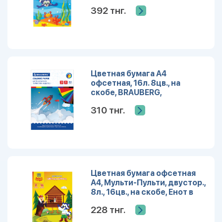
Енота
392 тнг.
Цветная бумага А4
офсетная, 16л. 8цв., на
скобе, BRAUBERG,
200х275мм, рисунок
310 тнг.
Космос, 129919
Цветная бумага офсетная
А4, Мульти-Пульти, двустор.,
8л., 16цв., на скобе, Енот в
волшебном мире
228 тнг.