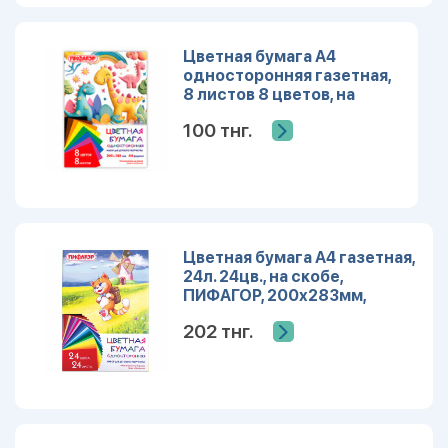
Цветная бумага А4
односторонняя газетная,
8 листов 8 цветов, на
скобе, ПИФАГОР,
100 тнг.
200х283мм, 116622
Цветная бумага А4 газетная,
24л. 24цв., на скобе,
ПИФАГОР, 200х283мм,
рисунок Умный котик,
202 тнг.
128002