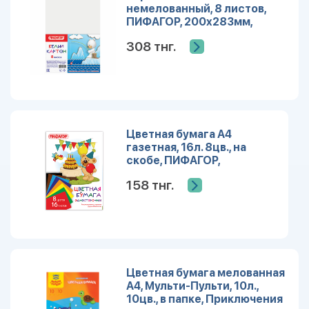
немелованный, 8 листов,
ПИФАГОР, 200х283мм,
127049
308 тнг.
Цветная бумага А4
газетная, 16л. 8цв., на
скобе, ПИФАГОР,
200х283мм, рисунок
158 тнг.
Мишка
сладкоежка,129564
Цветная бумага мелованная
А4, Мульти-Пульти, 10л.,
10цв., в папке, Приключения