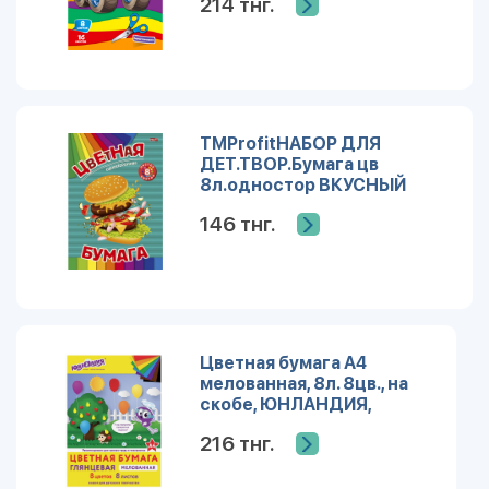
214 тнг.
(МЕГАМАШИНА)скр,16л,8ц.
TMProfitНАБОР ДЛЯ
ДЕТ.ТВОР.Бумага цв
8л.одностор ВКУСНЫЙ
БУРГЕР (08-
146 тнг.
9350)скр,8л,8цв166х240
Цветная бумага А4
мелованная, 8л. 8цв., на
скобе, ЮНЛАНДИЯ,
200х280мм, рисунок
216 тнг.
ЮНЛАНДИК В ПАРКЕ