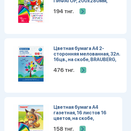
ПИФАГОР, 200х280мм,
рисунок Друзья, 115486
194 тнг.
Цветная бумага А4 2-
сторонняя мелованная, 32л.
16цв., на скобе, BRAUBERG,
200х280мм, 113537
476 тнг.
Цветная бумага А4
газетная, 16 листов 16
цветов, на скобе,
ПИФАГОР, 200х280мм,
158 тнг.
113540