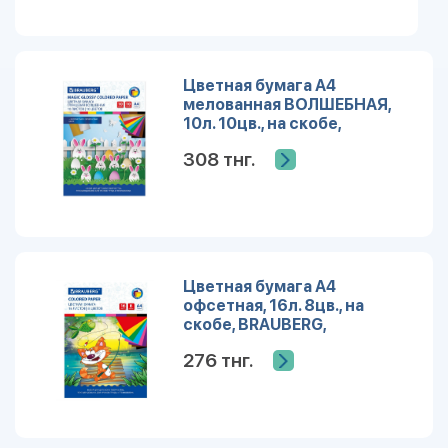
Цветная бумага А4
мелованная ВОЛШЕБНАЯ,
10л. 10цв., на скобе,
BRAUBERG, 200х275мм,
308 тнг.
рисунок Зайцы
Цветная бумага А4
офсетная, 16л. 8цв., на
скобе, BRAUBERG,
200х275мм, рисунок Кот-
276 тнг.
рыболов, 129920