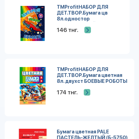
TMProfitНАБОР ДЛЯ
ДЕТ.ТВОР.Бумага цв
8л.одностор
КОСМИЧЕСКИЙ ЛИМУЗИН
146 тнг.
(08-
9347)скр,8л,8цв166х240
TMProfitНАБОР ДЛЯ
ДЕТ.ТВОР.Бумага цветная
8л. двухст БОЕВЫЕ РОБОТЫ
(08-9316)8л, 8цв. 166х240
174 тнг.
Бумага цветная PALE
ПАСТЕЛЬ-ЖЕЛТЫЙ (Б-5750)