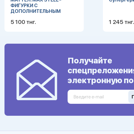
ФИГУРКИ С
ДОПОЛНИТЕЛЬНЫМ
ОРУЖИЕМ В АССОРТ. (4
5 100 тнг.
1 245 тнг.
РАЗЛИЧНЫХ) в кор.12шт
Подробнее
Получайте
спецпреложени
электронную по