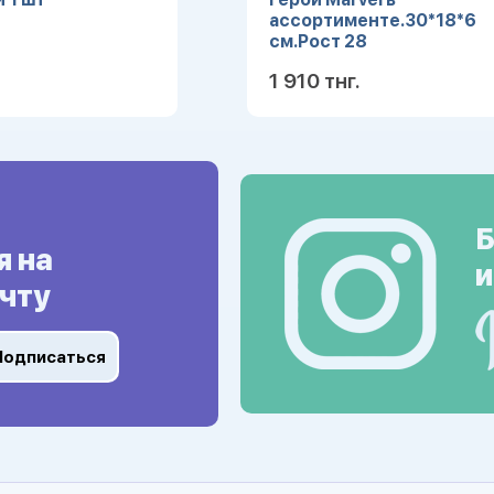
ассортименте.30*18*6
см.Рост 28
см.1/48.Арт.7890
1 910 тнг.
Подробнее
Подробн
Б
я на
и
чту
Подписаться