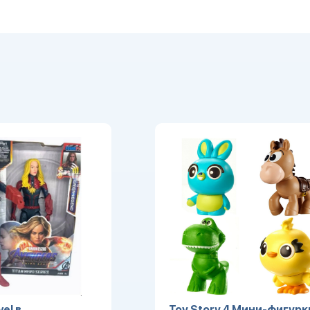
el в
Toy Story 4 Мини-фигурк