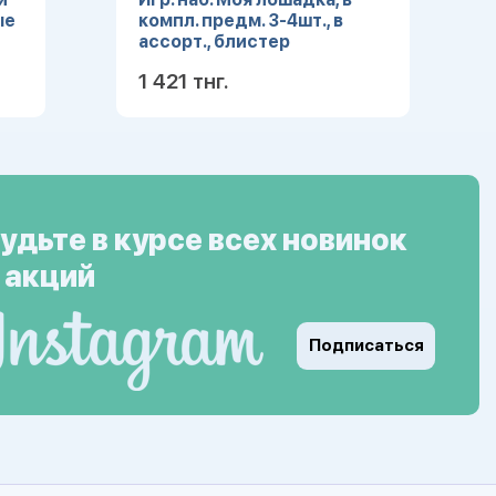
ые
компл. предм. 3-4шт., в
ассорт., блистер
1 421 тнг.
ее
Подробнее
удьте в курсе всех новинок
 акций
Подписаться