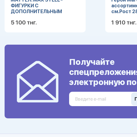
ФИГУРКИ С
ассортим
ДОПОЛНИТЕЛЬНЫМ
см.Рост 2
ОРУЖИЕМ В АССОРТ. (4
см.1/48.А
5 100 тнг.
1 910 тнг.
РАЗЛИЧНЫХ) в кор.12шт
Подробнее
Получайте
спецпреложени
электронную по