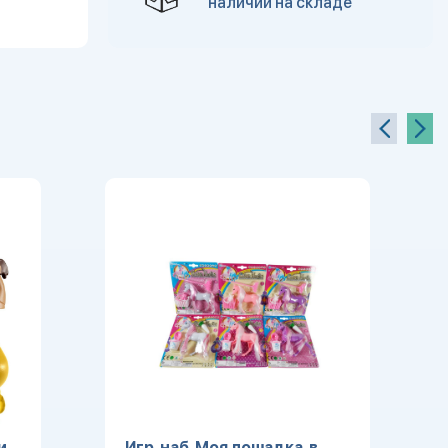
наличии на складе
и
Игр. наб. Моя лошадка, в