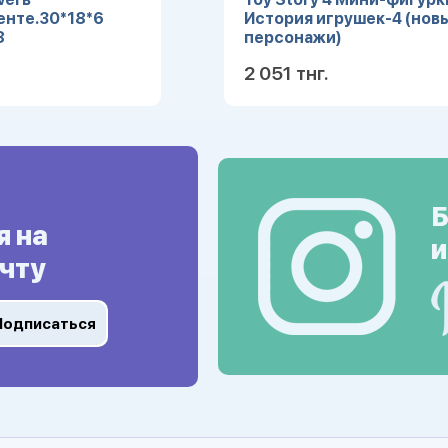
енте.30*18*6
История игрушек-4 (нов
8
персонажи)
рт.7890
2 051 тнг.
Подробнее
Подробн
Б
я на
и
чту
Подписаться