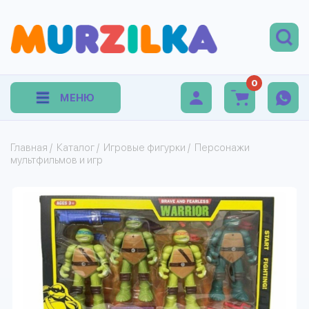
0
МЕНЮ
Главная
/
Каталог
/
Игровые фигурки
/
Персонажи
мультфильмов и игр