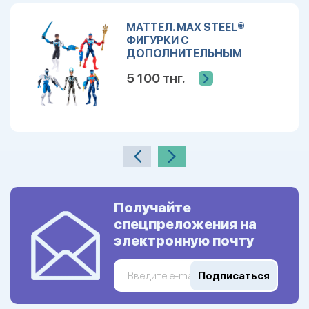
МАТТЕЛ. MAX STEEL®
ФИГУРКИ С
ДОПОЛНИТЕЛЬНЫМ
ОРУЖИЕМ В АССОРТ. (4
5 100 тнг.
РАЗЛИЧНЫХ) в кор.12шт
Получайте
спецпреложения на
электронную почту
Подписаться