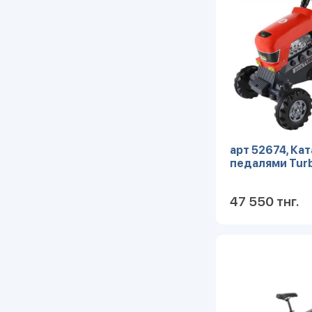
арт 52674, Ка
педалями Turb
47 550 тнг.