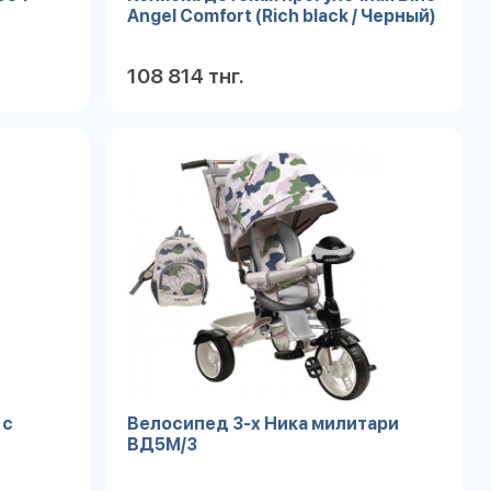
Angel Comfort (Rich black / Черный)
108 814 тнг.
робнее
Подробнее
 с
Велосипед 3-х Ника милитари
ВД5М/3