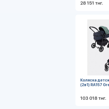
28 151 тнг.
Коляска детск
(2в1) RA157 Gr
103 018 тнг.