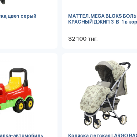
ска,цвет серый
МАТТЕЛ. MEGA BLOKS БОЛ
КРАСНЫЙ ДЖИП 3-В-1 в кор
32 100 тнг.
Подробнее
Под
талка-автомобиль
Коляска детская LARGO RA