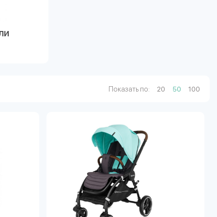
ли
Показать по:
20
50
100