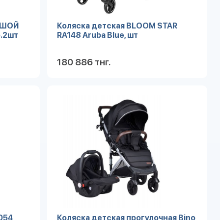
ЬШОЙ
Коляска детская BLOOM STAR
.2шт
RA148 Aruba Blue, шт
180 886 тнг.
робнее
Подробнее
054
Коляска детская прогулочная Bino