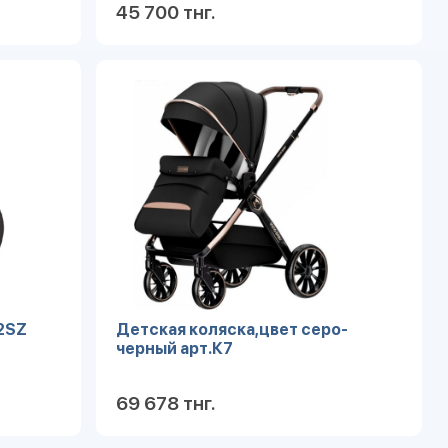
45 700 тнг.
робнее
Подробнее
2SZ
Детская коляска,цвет серо-
черный арт.К7
69 678 тнг.