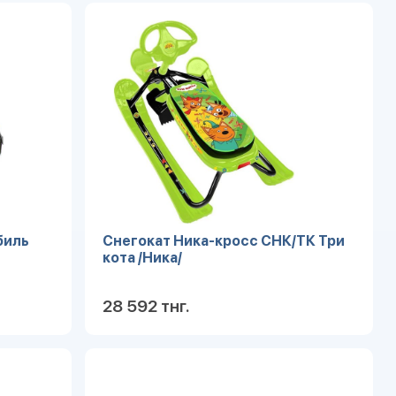
робнее
Подробнее
биль
Снегокат Ника-кросс СНК/ТК Три
кота /Ника/
28 592 тнг.
робнее
Подробнее