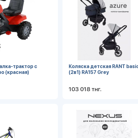
талка-трактор с
Коляска детская RANT basi
o (красная)
(2в1) RA157 Grey
103 018 тнг.
Подробнее
Под