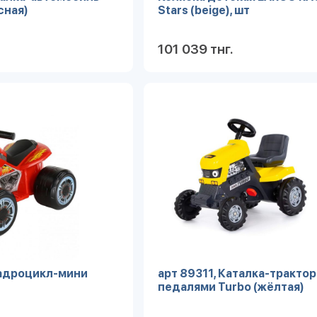
сная)
Stars (beige), шт
101 039 тнг.
Подробнее
Под
вадроцикл-мини
арт 89311, Каталка-трактор
педалями Turbo (жёлтая)