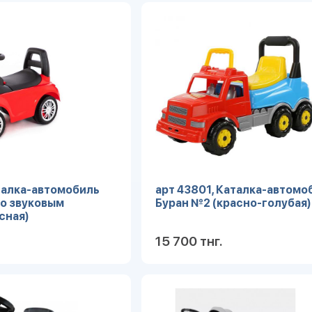
Подробнее
Под
талка-автомобиль
арт 43801, Каталка-автомо
со звуковым
Буран №2 (красно-голубая)
сная)
15 700 тнг.
Подробнее
Под