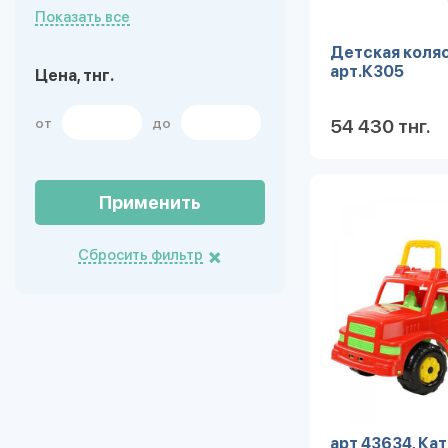
Показать все
Детская коля
арт.К305
Цена, тнг.
от
до
54 430 тнг.
Применить
Сбросить фильтр
арт 43634, Ка