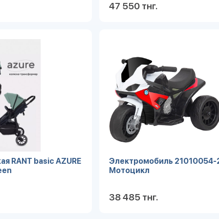
47 550 тнг.
Подробнее
Под
ая RANT basic AZURE
Электромобиль 21010054-
een
Мотоцикл
38 485 тнг.