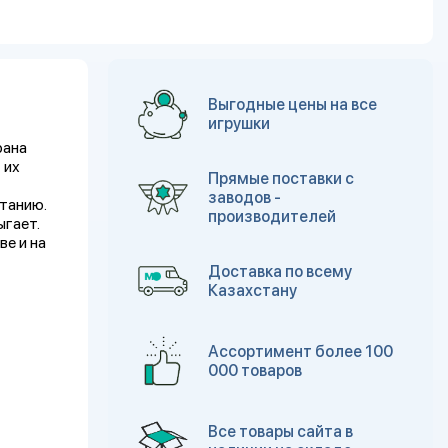
Выгодные цены на все
игрушки
рана
 их
Прямые поставки с
заводов -
етанию.
производителей
ыгает.
е и на
Доставка по всему
Казахстану
Ассортимент более 100
000 товаров
Все товары сайта в