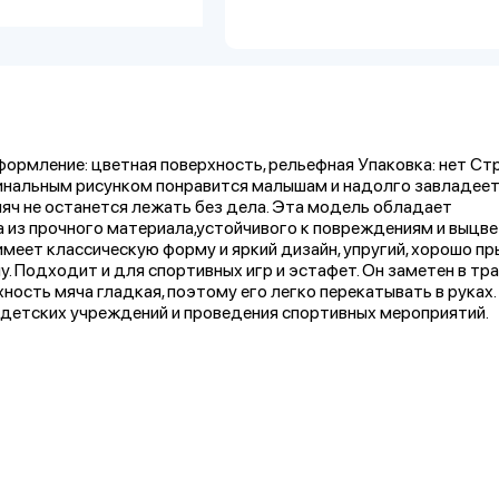
 Оформление: цветная поверхность, рельефная Упаковка: нет Ст
гинальным рисунком понравится малышам и надолго завладеет
яч не останется лежать без дела. Эта модель обладает
а из прочного материала,устойчивого к повреждениям и выцв
еет классическую форму и яркий дизайн, упругий, хорошо пр
 Подходит и для спортивных игр и эстафет. Он заметен в трав
ность мяча гладкая, поэтому его легко перекатывать в руках.
ля детских учреждений и проведения спортивных мероприятий.