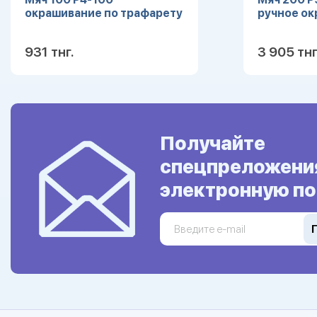
окрашивание по трафарету
ручное о
931 тнг.
3 905 тнг
Подробнее
Получайте
спецпреложени
электронную по