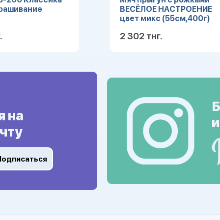
крашивание
ВЕСЁЛОЕ НАСТРОЕНИЕ
цвет микс (55см,400г)
(Арт. YJQ12)
.
2 302 тнг.
Подробнее
Подробн
Б
я на
и
чту
Подписаться