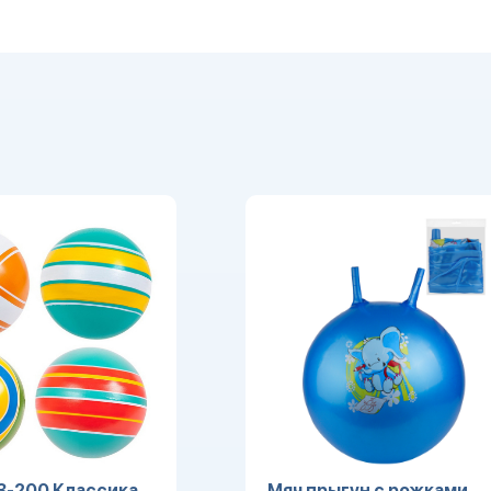
3-200 Классика
Мяч прыгун с рожками