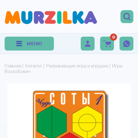
0
МЕНЮ
Главная
/
Каталог
/
Развивающие игры и игрушки
/
Игры
Воскобович