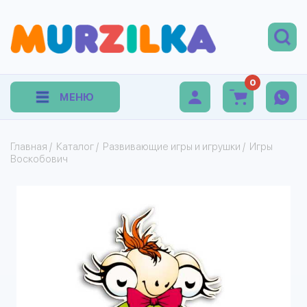
0
МЕНЮ
Главная
/
Каталог
/
Развивающие игры и игрушки
/
Игры
Воскобович