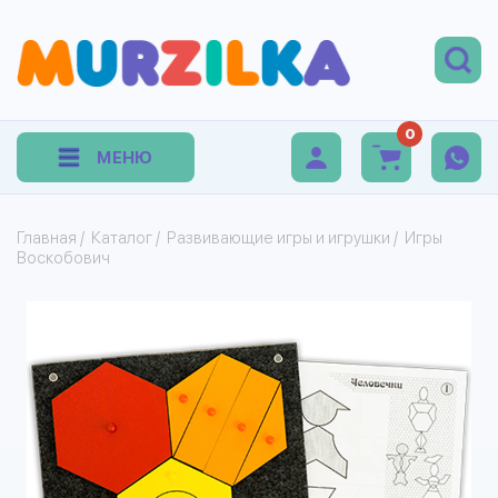
0
МЕНЮ
Главная
/
Каталог
/
Развивающие игры и игрушки
/
Игры
Воскобович