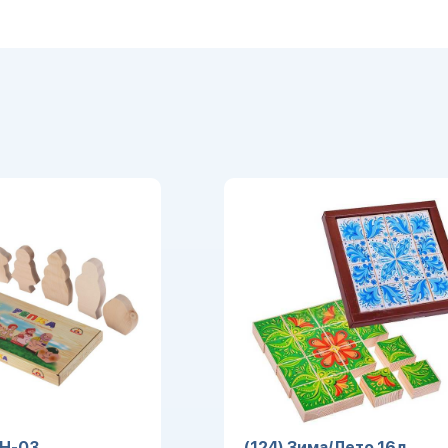
.Н-03
(124) Зима/Лето 16д