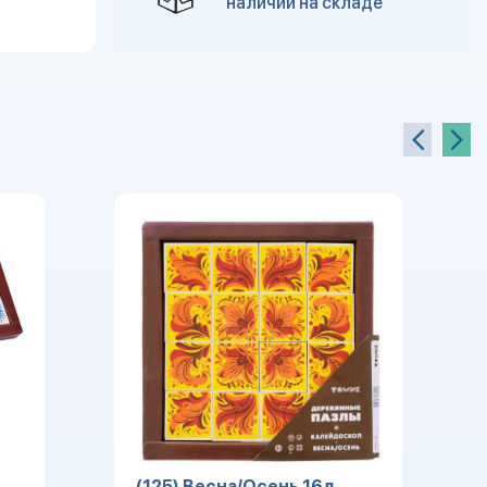
наличии на складе
(125) Весна/Осень 16д