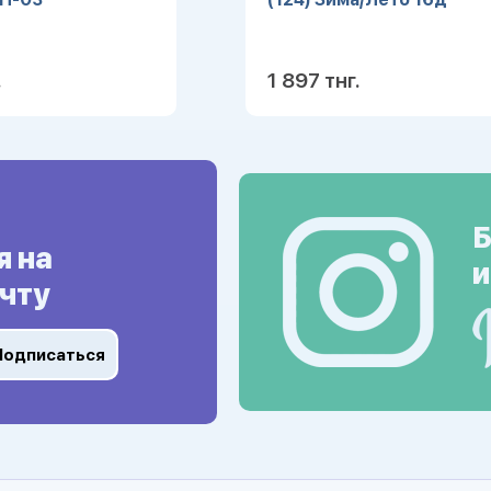
.
1 897 тнг.
Подробнее
Подробн
Б
я на
и
чту
Подписаться