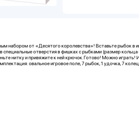
вым набором от «Десятого королевства»! Вставьте рыбок в 
 в специальные отверстия в фишках с рыбками (размер кольца
ньте нитку и привяжите к ней крючок. Готово! Можно играть! 
плектация: овальное игровое поле, 7 рыбок, 1 удочка, 7 колец