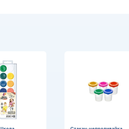
 Школа
Стакан-непроливайка,