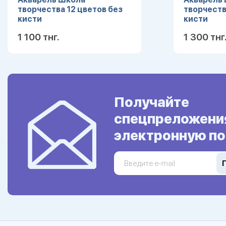
творчества 12 цветов без
творчеств
кисти
кисти
1 100 тнг.
1 300 тнг
Подробнее
Получайте
спецпреложени
электронную по