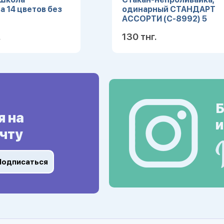
а 14 цветов без
одинарный СТАНДАРТ
АССОРТИ (С-8992) 5
цветов, кратно 10
.
130 тнг.
Подробнее
Подробн
Б
я на
и
чту
Подписаться