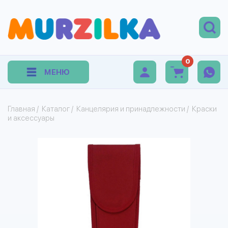
0
МЕНЮ
Главная
/
Каталог
/
Канцелярия и принадлежности
/
Краски
и аксессуары