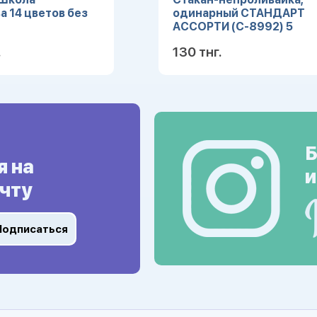
а 14 цветов без
одинарный СТАНДАРТ
АССОРТИ (С-8992) 5
цветов, кратно 10
.
130 тнг.
Подробнее
Подробн
Б
я на
и
чту
Подписаться