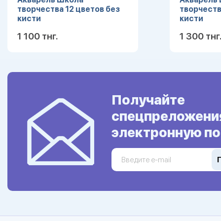
творчества 12 цветов без
творчеств
кисти
кисти
1 100 тнг.
1 300 тнг
Подробнее
Получайте
спецпреложени
электронную по