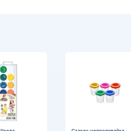
 Школа
Стакан-непроливайка,