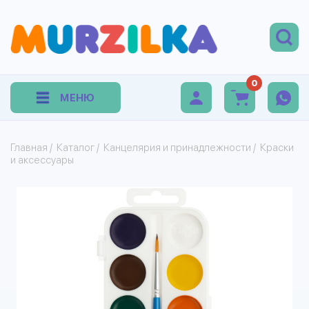
0
МЕНЮ
Главная
/
Каталог
/
Канцелярия и принадлежности
/
Краски
и аксессуары