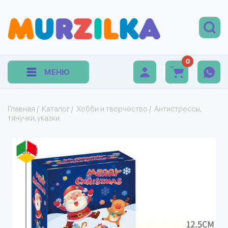
0
МЕНЮ
Главная
/
Каталог
/
Хобби и творчество
/
Антистрессы,
тянучки, указки