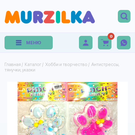
0
МЕНЮ
Главная
/
Каталог
/
Хобби и творчество
/
Антистрессы,
тянучки, указки