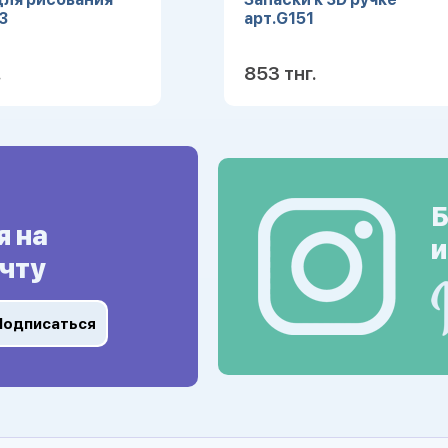
3
арт.G151
.
853 тнг.
Подробнее
Подробн
Б
я на
и
чту
Подписаться