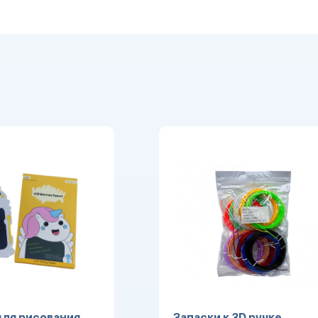
ля рисования
Запаски к 3D ручке