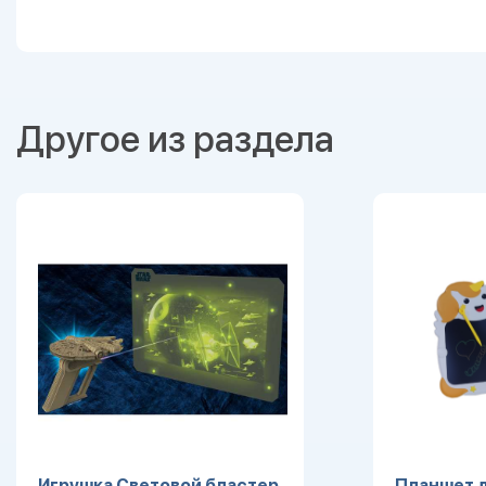
Другое из раздела
Игрушка Световой бластер
Планшет д