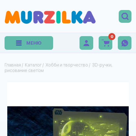
0
МЕНЮ
Главная
/
Каталог
/
Хобби и творчество
/
3D-ручки,
рисование светом