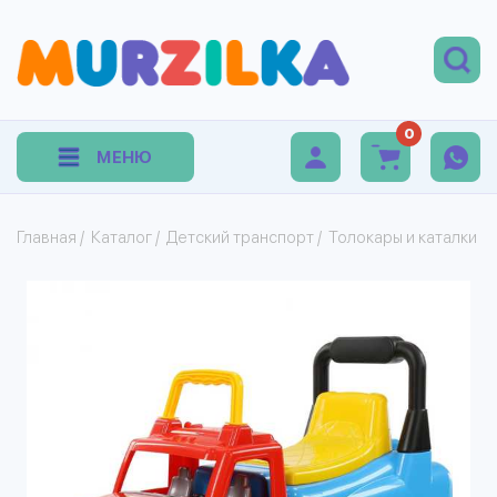
0
МЕНЮ
Главная
/
Каталог
/
Детский транспорт
/
Толокары и каталки